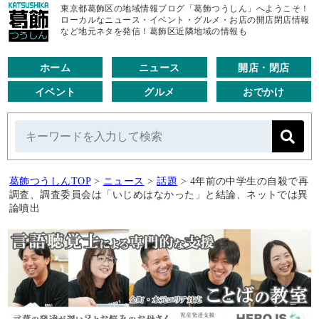
東京都葛飾区の地域情報ブログ「葛飾つうしん」へようこそ！
ローカルなニュース・イベント・グルメ・お店の開店閉店情報
など地元ネタを発信！葛飾区近隣地域の情報も
ホーム
ニュース
開店・閉店
イベント
グルメ
おでかけ
葛飾つうしんTOP
>
ニュース
>
話題
>
4年前の中学生の自殺で再
調査、調査委員会は「いじめはなかった」と結論、ネットでは異
論噴出