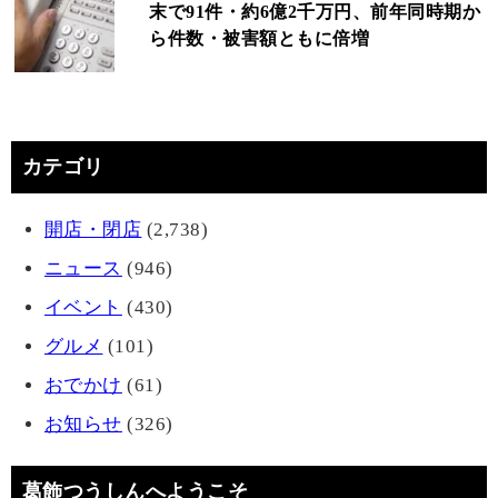
末で91件・約6億2千万円、前年同時期か
ら件数・被害額ともに倍増
カテゴリ
開店・閉店
(2,738)
ニュース
(946)
イベント
(430)
グルメ
(101)
おでかけ
(61)
お知らせ
(326)
葛飾つうしんへようこそ