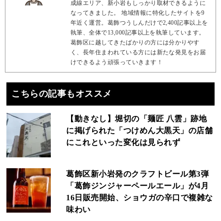
成線エリア、新小岩もしっかり取材できるように
なってきました。 地域情報に特化したサイトを9
年近く運営。葛飾つうしんだけで2,400記事以上を
執筆、全体で13,000記事以上を執筆しています。
葛飾区に越してきたばかりの方には分かりやす
く、長年住まわれている方には新たな発見をお届
けできるよう頑張っていきます！
こちらの記事もオススメ
【動きなし】堀切の「麺匠 八雲」跡地
に掲げられた「つけめん大黒天」の店舗
にこれといった変化は見られず
葛飾区新小岩発のクラフトビール第3弾
「葛飾ジンジャーペールエール」が4月
16日販売開始、ショウガの辛口で複雑な
味わい