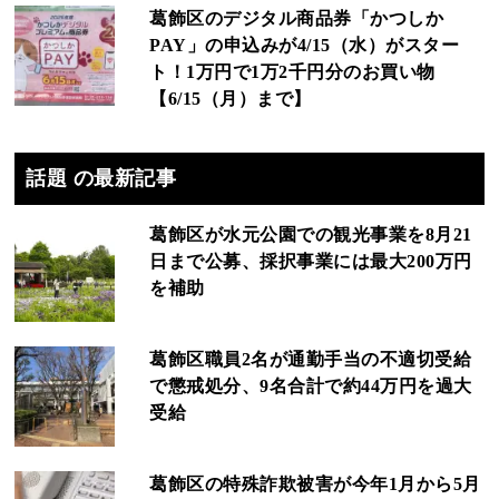
葛飾区のデジタル商品券「かつしか
PAY」の申込みが4/15（水）がスター
ト！1万円で1万2千円分のお買い物
【6/15（月）まで】
話題 の最新記事
葛飾区が水元公園での観光事業を8月21
日まで公募、採択事業には最大200万円
を補助
葛飾区職員2名が通勤手当の不適切受給
で懲戒処分、9名合計で約44万円を過大
受給
葛飾区の特殊詐欺被害が今年1月から5月