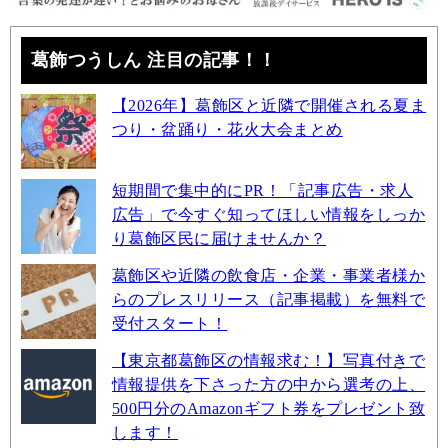
葛飾つうしん 注目の記事！！
【2026年】葛飾区と近隣で開催される夏ま
つり・盆踊り・花火大会まとめ
短期間で集中的にPR！「記事広告・求人
広告」で今すぐ知ってほしい情報をしっか
り葛飾区民に届けませんか？
葛飾区や近隣の飲食店・企業・事業者様か
らのプレスリリース（記事掲載）を無料で
受付スタート！
【東京都葛飾区の情報求む！】写真付きで
情報提供を下さった方の中から選考の上、
500円分のAmazonギフト券をプレゼント致
します！