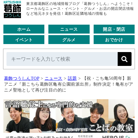
東京都葛飾区の地域情報ブログ「葛飾つうしん」へようこそ！
ローカルなニュース・イベント・グルメ・お店の開店閉店情報
など地元ネタを発信！葛飾区近隣地域の情報も
ホーム
ニュース
開店・閉店
イベント
グルメ
おでかけ
葛飾つうしんTOP
>
ニュース
>
話題
>
【祝・こち亀50周年】新
アニメ『新こちら葛飾区亀有公園前派出所』制作決定！亀有がア
ニメ聖地として再び注目の的に