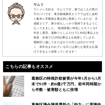
サムリ
ラーメン大好き、サムリです。家では二人の男の
子のパパです。東京都葛飾区エリアでは主に金町
と亀有と常磐線を重点的に取材していまたが、京
成線エリア、新小岩もしっかり取材できるように
なってきました。 地域情報に特化したサイトを9
年近く運営。葛飾つうしんだけで2,400記事以上を
執筆、全体で13,000記事以上を執筆しています。
葛飾区に越してきたばかりの方には分かりやす
く、長年住まわれている方には新たな発見をお届
けできるよう頑張っていきます！
こちらの記事もオススメ
葛飾区の特殊詐欺被害が今年1月から5月
末で91件・約6億2千万円、前年同時期か
ら件数・被害額ともに倍増
葛飾区議会議員選挙の「効力」に異議申