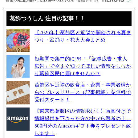
葛飾つうしん 注目の記事！！
【2026年】葛飾区と近隣で開催される夏ま
つり・盆踊り・花火大会まとめ
短期間で集中的にPR！「記事広告・求人
広告」で今すぐ知ってほしい情報をしっか
り葛飾区民に届けませんか？
葛飾区や近隣の飲食店・企業・事業者様か
らのプレスリリース（記事掲載）を無料で
受付スタート！
【東京都葛飾区の情報求む！】写真付きで
情報提供を下さった方の中から選考の上、
500円分のAmazonギフト券をプレゼント致
します！