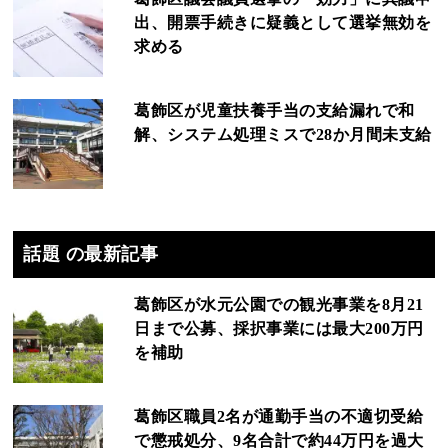
出、開票手続きに疑義として選挙無効を
求める
葛飾区が児童扶養手当の支給漏れで和
解、システム処理ミスで28か月間未支給
話題 の最新記事
葛飾区が水元公園での観光事業を8月21
日まで公募、採択事業には最大200万円
を補助
葛飾区職員2名が通勤手当の不適切受給
で懲戒処分、9名合計で約44万円を過大