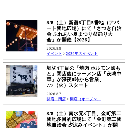
8/8（土）新宿6丁目5番地（アパ
ート団地広場）にて「さつき自治
会 ふれあい夏まつり盆踊り大
会」が開催【2026】
2026.8.8
イベント
>
2026年のイベント
堀切4丁目の「焼肉 ホルモン國も
と」閉店後にラーメン店「夜鳴中
華」が深夜0時から営業、
7/7（火）スタート
2026.8.7
開店・閉店
>
開店（オープン）
8/8（土）南水元3丁目、金町第二
団地多目的広場にて「金町第二団
地自治会 夕涼みイベント」が開