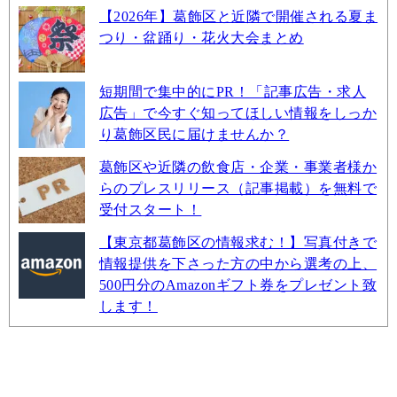
【2026年】葛飾区と近隣で開催される夏ま
つり・盆踊り・花火大会まとめ
短期間で集中的にPR！「記事広告・求人
広告」で今すぐ知ってほしい情報をしっか
り葛飾区民に届けませんか？
葛飾区や近隣の飲食店・企業・事業者様か
らのプレスリリース（記事掲載）を無料で
受付スタート！
【東京都葛飾区の情報求む！】写真付きで
情報提供を下さった方の中から選考の上、
500円分のAmazonギフト券をプレゼント致
します！