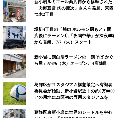
新小岩ルミエール商店街から移転された
「肉卸直営 肉の慶次」さんを発見、東四
つ木2丁目
堀切4丁目の「焼肉 ホルモン國もと」閉
店後にラーメン店「夜鳴中華」が深夜0時
から営業、7/7（火）スタート
新小岩に鶏白湯ラーメンの「鶏そば かぐ
ら屋」が8/6（木）オープン、4店舗目
葛飾区がJ1スタジアム構想策定へ有識者
委員会が始動、新小岩駅近くの約6万8000
㎡の用地に23区初の専用スタジアムを
葛飾区東新小岩に世界のシードルを中心