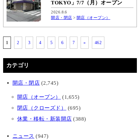
TOKYO」7/7（月）オープン
2026.8.6
開店・閉店
>
開店（オープン）
1
2
3
4
5
6
7
»
462
カテゴリ
開店・閉店
(2,745)
開店（オープン）
(1,655)
閉店（クローズド）
(695)
休業・移転・新装開店
(388)
ニュース
(947)