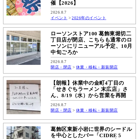
催【2026】
2026.8.7
イベント
>
2026年のイベント
ローソンストア100 葛飾東堀切二
丁目店が閉店、こちらも通常のロ
ーソンにリニューアル予定、10月
中旬ごろか
2026.8.7
開店・閉店
>
休業・移転・新装開店
【朗報】休業中の金町4丁目の
「せきぐちラーメン 末広店」さ
ん、8/19（水）から営業を再開
2026.8.7
開店・閉店
>
休業・移転・新装開店
葛飾区東新小岩に世界のシードル
を中心としたバー「CIDRE 5