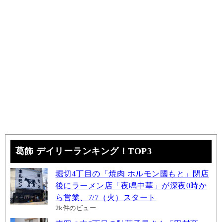
葛飾 デイリーランキング！TOP3
堀切4丁目の「焼肉 ホルモン國もと」閉店
後にラーメン店「夜鳴中華」が深夜0時か
ら営業、7/7（火）スタート
2k件のビュー