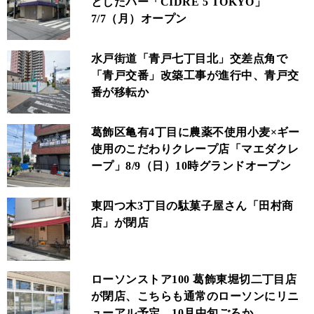
としたバー「CIDRE 5 TOKYO」
7/7（月）オープン
水戸街道「青戸七丁目北」交差点角で
「青戸交番」改築工事が進行中、青戸交
番が移転か
葛飾区亀有4丁目に農薬不使用小麦×ギー
使用のこだわりクレープ店「マエダクレ
ープ」8/9（日）10時グランドオープン
東四つ木3丁目の駄菓子屋さん「田村商
店」が閉店
ローソンストア100 葛飾東堀切二丁目店
が閉店、こちらも通常のローソンにリニ
ューアル予定、10月中旬ごろか