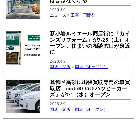
はほぼなくなる
2026.8.9
ニュース
>
工事・再開発
新小岩ルミエール商店街に「カイ
ンズリフォーム」が7/25（土）オ
ープン、住まいの相談窓口が身近
に
2026.8.9
開店・閉店
>
開店（オープン）
葛飾区高砂に出張買取専門の車買
取店「motoROAD ハッピーカー
ズ」が7/1（水）オープン
2026.8.9
開店・閉店
>
開店（オープン）