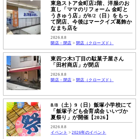
東急ストア金町店2階、洋服のお
直し「ママのリフォーム 金町と
うきゅう店」が8/2（日）をもっ
て閉店、今後はマークイズ葛飾か
なまち店を
2026.8.8
開店・閉店
>
閉店（クローズド）
東四つ木3丁目の駄菓子屋さん
「田村商店」が閉店
2026.8.8
開店・閉店
>
閉店（クローズド）
8/8（土）9（日）飯塚小学校にて
「飯塚子ども会育成会 いいづか
夏祭り」が開催【2026】
2026.8.8
イベント
>
2026年のイベント