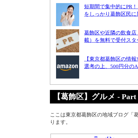
短期間で集中的にPR
をしっかり葛飾区民に
葛飾区や近隣の飲食店
載）を無料で受付スタ
【東京都葛飾区の情報
選考の上、500円分の
【葛飾区】グルメ - Part 
ここは東京都葛飾区の地域ブログ「葛
ります。