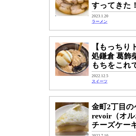
すってきた
2023.1.20
ラーメン
【もっちり
処鎌倉 葛
もちをこれ
2022.12.5
スイーツ
金町2丁目の
revoir
チーズケー
2022.7.10