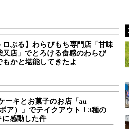
！
トロぷる】わらびもち専門店「甘味
飾柴又店」でとろける食感のわらび
でもかと堪能してきたよ
ケーキとお菓子のお店「au
（オルボア）」でテイクアウト！3種の
キに感動した件