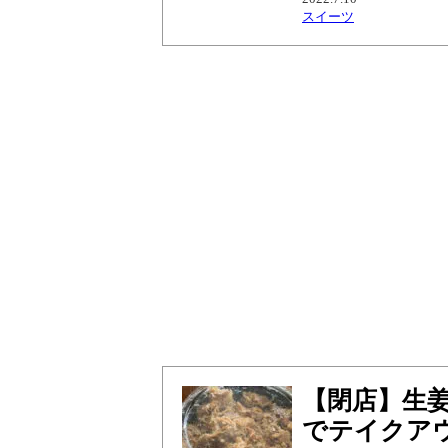
スイーツ
【閉店】生
でテイクア