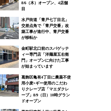
8/6（木）オープン、4店舗
目
水戸街道「青戸七丁目北」
交差点角で「青戸交番」改
築工事が進行中、青戸交番
が移転か
金町駅北口前のスパゲッテ
ィー専門店「洋麺屋五右衛
門」オープンに向けた工事
が始まっています
葛飾区亀有4丁目に農薬不使
用小麦×ギー使用のこだわ
りクレープ店「マエダクレ
ープ」8/9（日）10時グラン
ドオープン