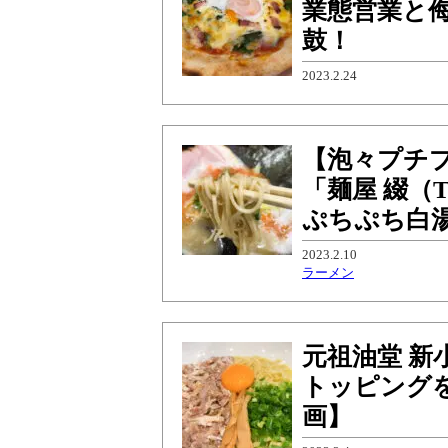
業態営業と
鼓！
2023.2.24
【泡々プチ
「麺屋 綴（
ぷちぷち白
2023.2.10
ラーメン
元祖油堂 
トッピング
画】