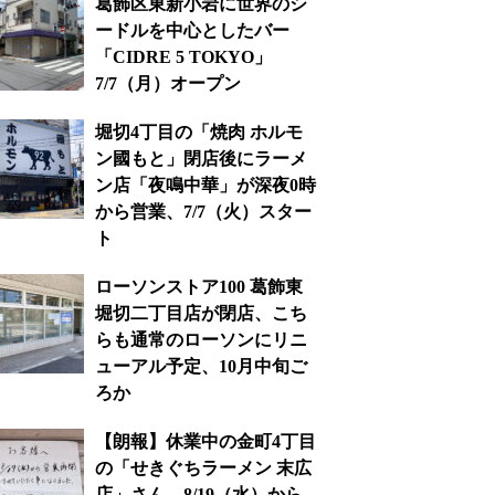
葛飾区東新小岩に世界のシ
ードルを中心としたバー
「CIDRE 5 TOKYO」
7/7（月）オープン
堀切4丁目の「焼肉 ホルモ
ン國もと」閉店後にラーメ
ン店「夜鳴中華」が深夜0時
から営業、7/7（火）スター
ト
ローソンストア100 葛飾東
堀切二丁目店が閉店、こち
らも通常のローソンにリニ
ューアル予定、10月中旬ご
ろか
【朗報】休業中の金町4丁目
の「せきぐちラーメン 末広
店」さん、8/19（水）から