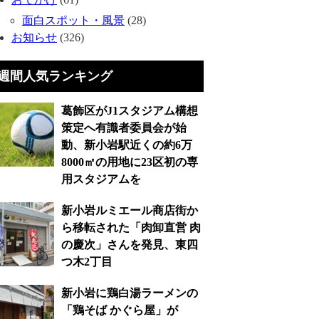
面白スポット・風景
(28)
お知らせ
(326)
週間人気ランキング
葛飾区がJ1スタジアム構想
策定へ有識者委員会が始
動、新小岩駅近くの約6万
8000㎡の用地に23区初の専
用スタジアムを
新小岩ルミエール商店街か
ら移転された「肉卸直営 肉
の慶次」さんを発見、東四
つ木2丁目
新小岩に鶏白湯ラーメンの
「鶏そば かぐら屋」が