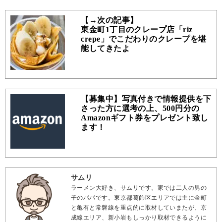
【→次の記事】
東金町1丁目のクレープ店「riz
crepe」でこだわりのクレープを堪
能してきたよ
【募集中】写真付きで情報提供を下
さった方に選考の上、500円分の
Amazonギフト券をプレゼント致し
ます！
サムリ
ラーメン大好き、サムリです。家では二人の男の
子のパパです。東京都葛飾区エリアでは主に金町
と亀有と常磐線を重点的に取材していまたが、京
成線エリア、新小岩もしっかり取材できるように