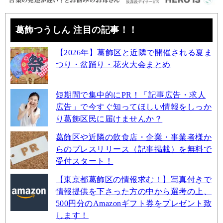
葛飾つうしん 注目の記事！！
【2026年】葛飾区と近隣で開催される夏ま
つり・盆踊り・花火大会まとめ
短期間で集中的にPR！「記事広告・求人
広告」で今すぐ知ってほしい情報をしっか
り葛飾区民に届けませんか？
葛飾区や近隣の飲食店・企業・事業者様か
らのプレスリリース（記事掲載）を無料で
受付スタート！
【東京都葛飾区の情報求む！】写真付きで
情報提供を下さった方の中から選考の上、
500円分のAmazonギフト券をプレゼント致
します！