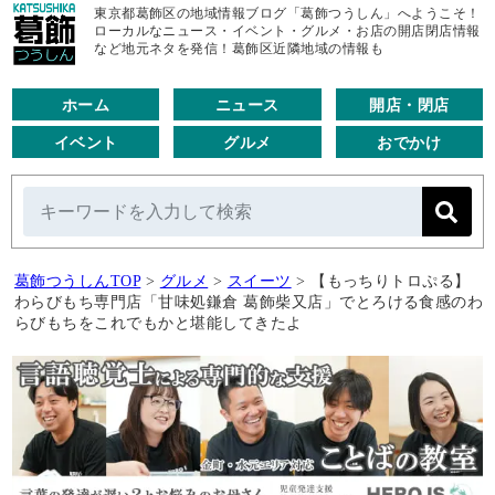
東京都葛飾区の地域情報ブログ「葛飾つうしん」へようこそ！
ローカルなニュース・イベント・グルメ・お店の開店閉店情報
など地元ネタを発信！葛飾区近隣地域の情報も
ホーム
ニュース
開店・閉店
イベント
グルメ
おでかけ
葛飾つうしんTOP
>
グルメ
>
スイーツ
>
【もっちりトロぷる】
わらびもち専門店「甘味処鎌倉 葛飾柴又店」でとろける食感のわ
らびもちをこれでもかと堪能してきたよ