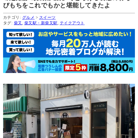
びもちをこれでもかと堪能してきたよ
カテゴリ:
グルメ
>
スイーツ
タグ:
柴又
,
柴又駅・新柴又駅
,
テイクアウト