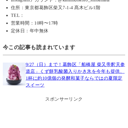
住所：東京都葛飾区柴又7-1-4 髙木ビル1階
TEL：
営業時間：10時〜17時
定休日：年中無休
今この記事も読まれています
9/27（日）まで！葛飾区「船橋屋 柴又帝釈天参
道店」くず餅乳酸菌入りかき氷を今年も提供、
1杯に約10億個の発酵和菓子ならではの夏限定
スイーツ
スポンサーリンク