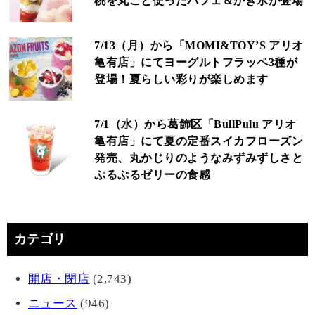
桃を丸ごと使ったパフェ＆かき氷が登場
7/13（月）から「MOMI&TOY’S アリオ
亀有店」にてヨーグルトフラッペ3種が
登場！夏らしい彩りが楽しめます
7/1（水）から葛飾区「BullPulu アリオ
亀有店」にて夏の定番スイカフローズン
発売、丸かじりのようなみずみずしさと
ぷるぷるゼリーの食感
カテゴリ
開店・閉店
(2,743)
ニュース
(946)