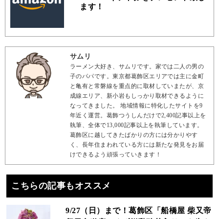
ます！
サムリ
ラーメン大好き、サムリです。家では二人の男の
子のパパです。東京都葛飾区エリアでは主に金町
と亀有と常磐線を重点的に取材していまたが、京
成線エリア、新小岩もしっかり取材できるように
なってきました。 地域情報に特化したサイトを9
年近く運営。葛飾つうしんだけで2,400記事以上を
執筆、全体で13,000記事以上を執筆しています。
葛飾区に越してきたばかりの方には分かりやす
く、長年住まわれている方には新たな発見をお届
けできるよう頑張っていきます！
こちらの記事もオススメ
9/27（日）まで！葛飾区「船橋屋 柴又帝