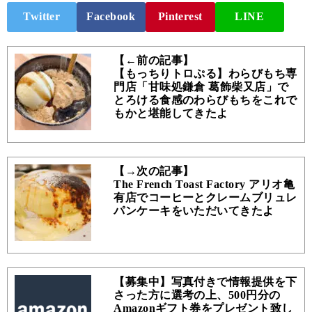
Twitter
Facebook
Pinterest
LINE
【←前の記事】
【もっちりトロぷる】わらびもち専
門店「甘味処鎌倉 葛飾柴又店」で
とろける食感のわらびもちをこれで
もかと堪能してきたよ
【→次の記事】
The French Toast Factory アリオ亀
有店でコーヒーとクレームブリュレ
パンケーキをいただいてきたよ
【募集中】写真付きで情報提供を下
さった方に選考の上、500円分の
Amazonギフト券をプレゼント致し