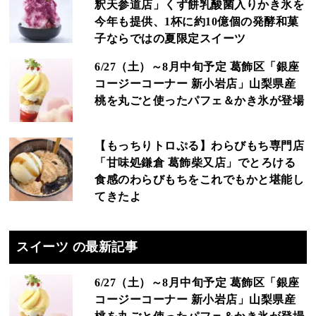
釈天参道店」くず餅乳酸菌入りかき氷を
今年も提供、1杯に約10億個の発酵和菓
子ならではの夏限定スイーツ
6/27（土）～8月中旬予定 葛飾区「銀座
コージーコーナー 新小岩店」山梨県産
桃を丸ごと使ったパフェ＆かき氷が登場
【もっちりトロぷる】わらびもち専門店
「甘味処鎌倉 葛飾柴又店」でとろける
食感のわらびもちをこれでもかと堪能し
てきたよ
スイーツ の最新記事
6/27（土）～8月中旬予定 葛飾区「銀座
コージーコーナー 新小岩店」山梨県産