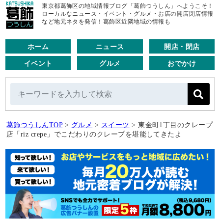
東京都葛飾区の地域情報ブログ「葛飾つうしん」へようこそ！
ローカルなニュース・イベント・グルメ・お店の開店閉店情報
など地元ネタを発信！葛飾区近隣地域の情報も
ホーム
ニュース
開店・閉店
イベント
グルメ
おでかけ
葛飾つうしんTOP
>
グルメ
>
スイーツ
>
東金町1丁目のクレープ
店「riz crepe」でこだわりのクレープを堪能してきたよ