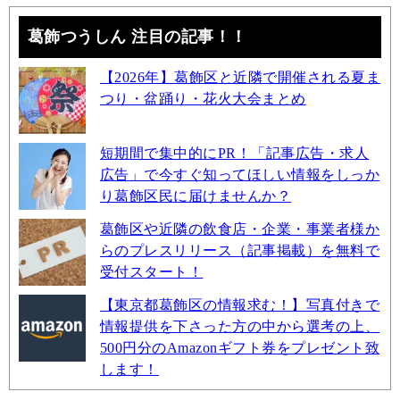
葛飾つうしん 注目の記事！！
【2026年】葛飾区と近隣で開催される夏ま
つり・盆踊り・花火大会まとめ
短期間で集中的にPR！「記事広告・求人
広告」で今すぐ知ってほしい情報をしっか
り葛飾区民に届けませんか？
葛飾区や近隣の飲食店・企業・事業者様か
らのプレスリリース（記事掲載）を無料で
受付スタート！
【東京都葛飾区の情報求む！】写真付きで
情報提供を下さった方の中から選考の上、
500円分のAmazonギフト券をプレゼント致
します！