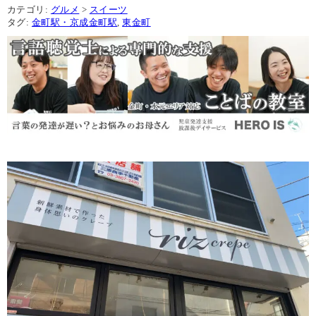
カテゴリ:
グルメ
>
スイーツ
タグ:
金町駅・京成金町駅
,
東金町