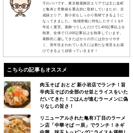
子のパパです。東京都葛飾区エリアでは主に金町
と亀有と常磐線を重点的に取材していまたが、京
成線エリア、新小岩もしっかり取材できるように
なってきました。 地域情報に特化したサイトを9
年近く運営。葛飾つうしんだけで2,400記事以上を
執筆、全体で13,000記事以上を執筆しています。
葛飾区に越してきたばかりの方には分かりやす
く、長年住まわれている方には新たな発見をお届
けできるよう頑張っていきます！
こちらの記事もオススメ
肉玉そば おとど 新小岩店でランチ！旨
辛肉玉そばの全部のせ並とライスをいた
だいてきた！ごはんが進むラーメンに偽
りなしの旨さ！
リニューアルされた亀有3丁目のラーメ
ン店「中華そば 一辰」でランチ！ネギ
中華、味玉トッピングにライスも堪能し