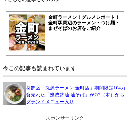
金町ラーメン！グルメレポート！
金町駅周辺のラーメン・つけ麺・
まぜそばのお店をご紹介
今この記事も読まれています
葛飾区「丸源ラーメン 金町店」期間限定104万
食売れた「熟成醤油 油そば」が7/2（木）から
グランドメニュー入り
スポンサーリンク