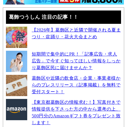
葛飾つうしん 注目の記事！！
【2026年】葛飾区と近隣で開催される夏ま
つり・盆踊り・花火大会まとめ
短期間で集中的にPR！「記事広告・求人
広告」で今すぐ知ってほしい情報をしっか
り葛飾区民に届けませんか？
葛飾区や近隣の飲食店・企業・事業者様か
らのプレスリリース（記事掲載）を無料で
受付スタート！
【東京都葛飾区の情報求む！】写真付きで
情報提供を下さった方の中から選考の上、
500円分のAmazonギフト券をプレゼント致
します！