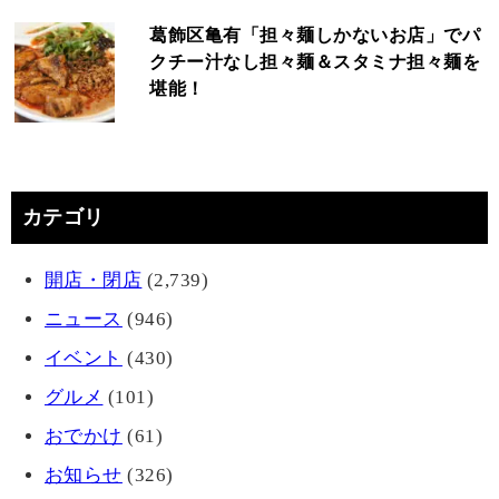
葛飾区亀有「担々麺しかないお店」でパ
クチー汁なし担々麺＆スタミナ担々麺を
堪能！
カテゴリ
開店・閉店
(2,739)
ニュース
(946)
イベント
(430)
グルメ
(101)
おでかけ
(61)
お知らせ
(326)