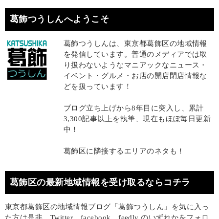
葛飾つうしんへようこそ
葛飾つうしんは、東京都葛飾区の地域情報
を発信しています。普通のメディアでは取
り扱わないようなマニアックなニュース・
イベント・グルメ・お店の開店閉店情報な
どを扱っています！
ブログ立ち上げから8年目に突入し、累計
3,300記事以上を執筆、現在もほぼ毎日更新
中！
葛飾区に隣接するエリアのネタも！
葛飾区の最新地域情報を受け取るならコチラ
東京都葛飾区の地域情報ブログ「葛飾つうしん」を気に入っ
た方は是非、Twitter、facebook、feedly のいずれかをフォロ