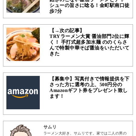
シューの旨さに唸る！金町駅南口徒
歩7分
【→次の記事】
TRYラーメン大賞 醤油部門2位に輝
く！ 手打式超多加水麺 ののくらさ
んで特製中華そば醤油をいただいて
きた
【募集中】写真付きで情報提供を下
さった方に選考の上、500円分の
Amazonギフト券をプレゼント致し
ます！
サムリ
ラーメン大好き、サムリです。家では二人の男の