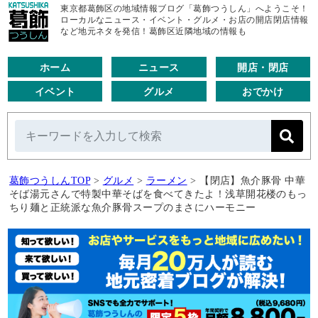
東京都葛飾区の地域情報ブログ「葛飾つうしん」へようこそ！
ローカルなニュース・イベント・グルメ・お店の開店閉店情報
など地元ネタを発信！葛飾区近隣地域の情報も
ホーム
ニュース
開店・閉店
イベント
グルメ
おでかけ
葛飾つうしんTOP
>
グルメ
>
ラーメン
>
【閉店】魚介豚骨 中華
そば湯元さんで特製中華そばを食べてきたよ！浅草開花楼のもっ
ちり麺と正統派な魚介豚骨スープのまさにハーモニー