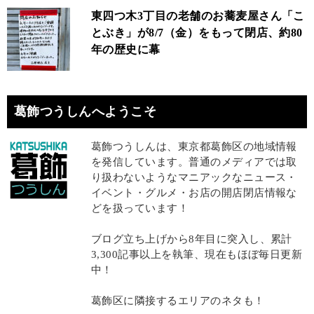
東四つ木3丁目の老舗のお蕎麦屋さん「こ
とぶき」が8/7（金）をもって閉店、約80
年の歴史に幕
葛飾つうしんへようこそ
葛飾つうしんは、東京都葛飾区の地域情報
を発信しています。普通のメディアでは取
り扱わないようなマニアックなニュース・
イベント・グルメ・お店の開店閉店情報な
どを扱っています！
ブログ立ち上げから8年目に突入し、累計
3,300記事以上を執筆、現在もほぼ毎日更新
中！
葛飾区に隣接するエリアのネタも！