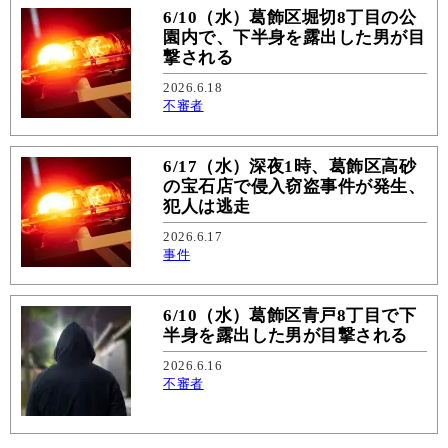
6/10（水）葛飾区堀切8丁目の公
園内で、下半身を露出した男が目
撃される
2026.6.18
不審者
6/17（水）深夜1時、葛飾区高砂
の宝石店で侵入窃盗事件が発生、
犯人は逃走
2026.6.17
事件
6/10（水）葛飾区青戸8丁目で下
半身を露出した男が目撃される
2026.6.16
不審者