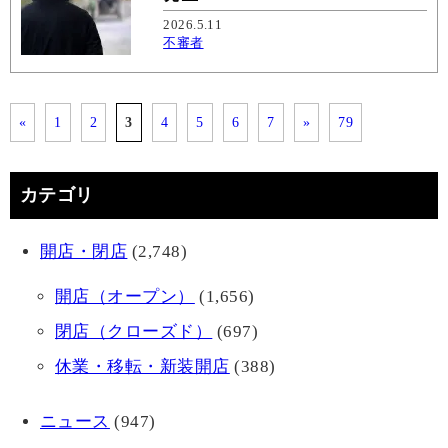
2026.5.11
不審者
«
1
2
3
4
5
6
7
»
79
カテゴリ
開店・閉店
(2,748)
開店（オープン）
(1,656)
閉店（クローズド）
(697)
休業・移転・新装開店
(388)
ニュース
(947)