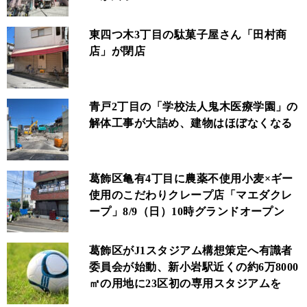
東四つ木3丁目の駄菓子屋さん「田村商
店」が閉店
青戸2丁目の「学校法人鬼木医療学園」の
解体工事が大詰め、建物はほぼなくなる
葛飾区亀有4丁目に農薬不使用小麦×ギー
使用のこだわりクレープ店「マエダクレ
ープ」8/9（日）10時グランドオープン
葛飾区がJ1スタジアム構想策定へ有識者
委員会が始動、新小岩駅近くの約6万8000
㎡の用地に23区初の専用スタジアムを