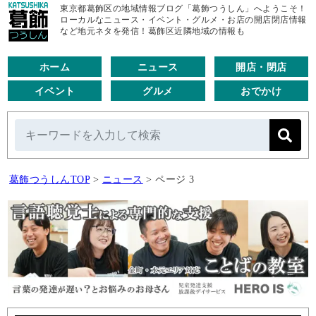
東京都葛飾区の地域情報ブログ「葛飾つうしん」へようこそ！
ローカルなニュース・イベント・グルメ・お店の開店閉店情報
など地元ネタを発信！葛飾区近隣地域の情報も
ホーム
ニュース
開店・閉店
イベント
グルメ
おでかけ
葛飾つうしんTOP
>
ニュース
>
ページ 3