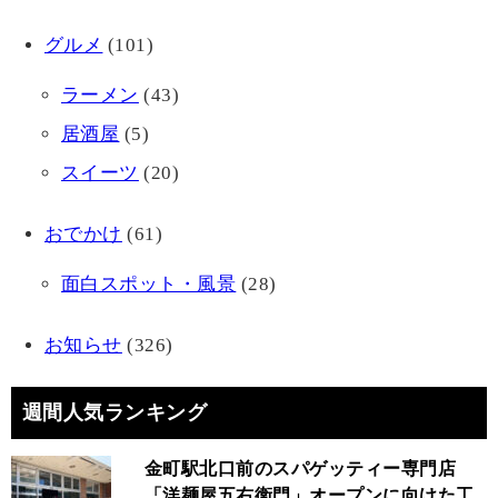
グルメ
(101)
ラーメン
(43)
居酒屋
(5)
スイーツ
(20)
おでかけ
(61)
面白スポット・風景
(28)
お知らせ
(326)
週間人気ランキング
金町駅北口前のスパゲッティー専門店
「洋麺屋五右衛門」オープンに向けた工