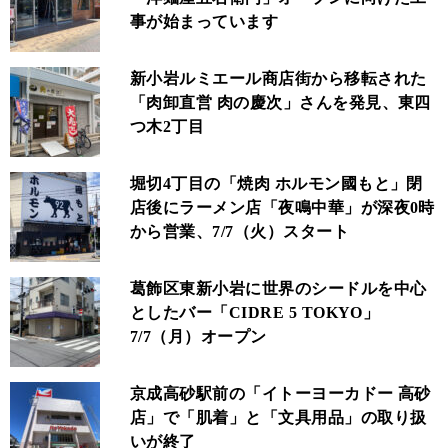
事が始まっています
新小岩ルミエール商店街から移転された
「肉卸直営 肉の慶次」さんを発見、東四
つ木2丁目
堀切4丁目の「焼肉 ホルモン國もと」閉
店後にラーメン店「夜鳴中華」が深夜0時
から営業、7/7（火）スタート
葛飾区東新小岩に世界のシードルを中心
としたバー「CIDRE 5 TOKYO」
7/7（月）オープン
京成高砂駅前の「イトーヨーカドー 高砂
店」で「肌着」と「文具用品」の取り扱
いが終了