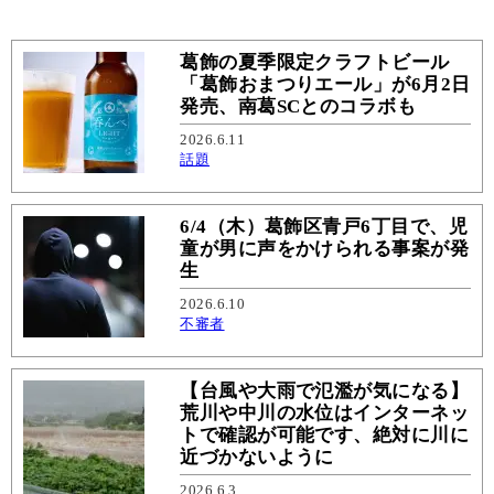
葛飾の夏季限定クラフトビール
「葛飾おまつりエール」が6月2日
発売、南葛SCとのコラボも
2026.6.11
話題
6/4（木）葛飾区青戸6丁目で、児
童が男に声をかけられる事案が発
生
2026.6.10
不審者
【台風や大雨で氾濫が気になる】
荒川や中川の水位はインターネッ
トで確認が可能です、絶対に川に
近づかないように
2026.6.3