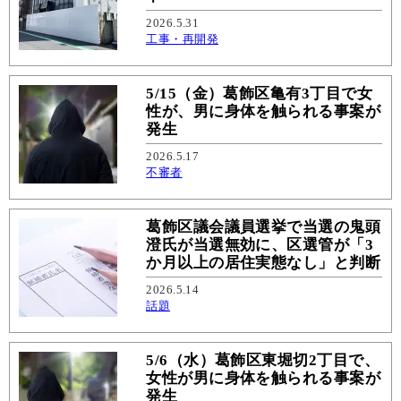
2026.5.31
工事・再開発
5/15（金）葛飾区亀有3丁目で女
性が、男に身体を触られる事案が
発生
2026.5.17
不審者
葛飾区議会議員選挙で当選の鬼頭
澄氏が当選無効に、区選管が「3
か月以上の居住実態なし」と判断
2026.5.14
話題
5/6（水）葛飾区東堀切2丁目で、
女性が男に身体を触られる事案が
発生