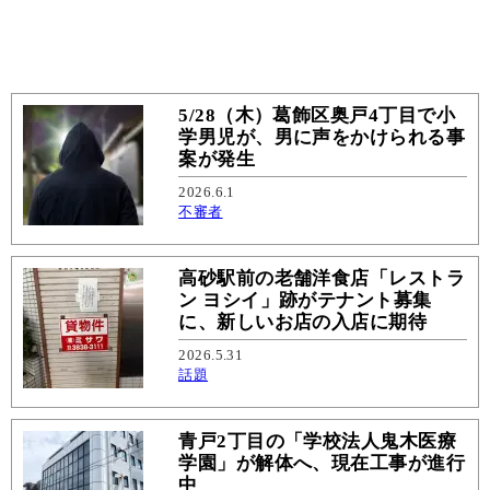
5/28（木）葛飾区奥戸4丁目で小
学男児が、男に声をかけられる事
案が発生
2026.6.1
不審者
高砂駅前の老舗洋食店「レストラ
ン ヨシイ」跡がテナント募集
に、新しいお店の入店に期待
2026.5.31
話題
青戸2丁目の「学校法人鬼木医療
学園」が解体へ、現在工事が進行
中