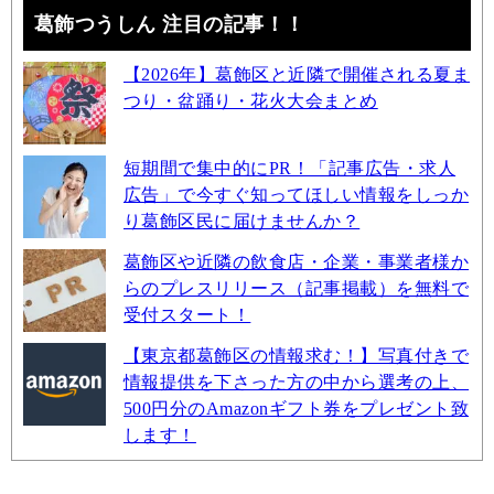
葛飾つうしん 注目の記事！！
【2026年】葛飾区と近隣で開催される夏ま
つり・盆踊り・花火大会まとめ
短期間で集中的にPR！「記事広告・求人
広告」で今すぐ知ってほしい情報をしっか
り葛飾区民に届けませんか？
葛飾区や近隣の飲食店・企業・事業者様か
らのプレスリリース（記事掲載）を無料で
受付スタート！
【東京都葛飾区の情報求む！】写真付きで
情報提供を下さった方の中から選考の上、
500円分のAmazonギフト券をプレゼント致
します！