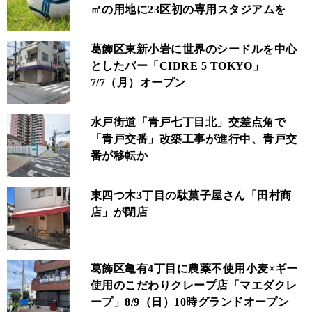
㎡の用地に23区初の専用スタジアムを
葛飾区東新小岩に世界のシードルを中心
としたバー「CIDRE 5 TOKYO」
7/7（月）オープン
水戸街道「青戸七丁目北」交差点角で
「青戸交番」改築工事が進行中、青戸交
番が移転か
東四つ木3丁目の駄菓子屋さん「田村商
店」が閉店
葛飾区亀有4丁目に農薬不使用小麦×ギー
使用のこだわりクレープ店「マエダクレ
ープ」8/9（日）10時グランドオープン