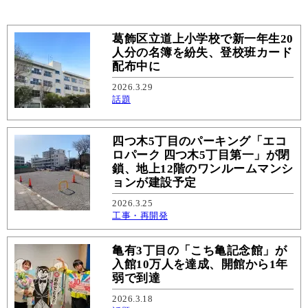
葛飾区立道上小学校で新一年生20
人分の名簿を紛失、登校班カード
配布中に
2026.3.29
話題
四つ木5丁目のパーキング「エコ
ロパーク 四つ木5丁目第一」が閉
鎖、地上12階のワンルームマンシ
ョンが建設予定
2026.3.25
工事・再開発
亀有3丁目の「こち亀記念館」が
入館10万人を達成、開館から1年
弱で到達
2026.3.18