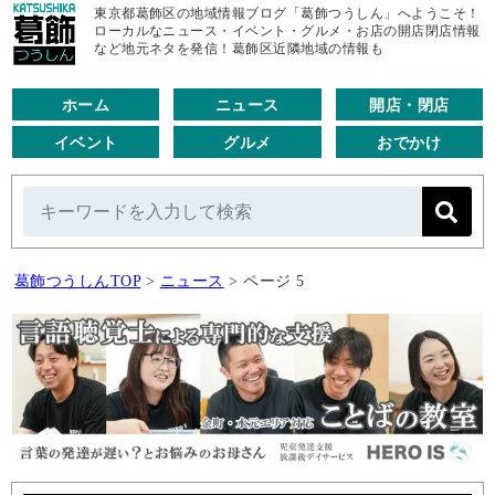
東京都葛飾区の地域情報ブログ「葛飾つうしん」へようこそ！
ローカルなニュース・イベント・グルメ・お店の開店閉店情報
など地元ネタを発信！葛飾区近隣地域の情報も
ホーム
ニュース
開店・閉店
イベント
グルメ
おでかけ
葛飾つうしんTOP
>
ニュース
>
ページ 5