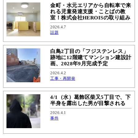
金町・水元エリアから自転車で来
れる児童発達支援・ことばの教
室！株式会社HEROISの取り組み
2026.4.7
話題
白鳥2丁目の「フジステンレス」
跡地に12階建てマンション建設計
画、2028年9月完成予定
2026.4.2
工事・再開発
4/1（水）葛飾区柴又5丁目で、下
半身を露出した男が目撃される
2026.4.1
事件