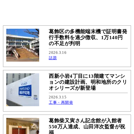
葛飾区の多機能端末機で証明書発
行手数料を過少徴収、1万140円
の不足が判明
2026.3.16
話題
西新小岩4丁目に13階建てマンシ
ョンの建設計画、明和地所のクリ
オシリーズが新登場
2026.3.15
工事・再開発
葛飾柴又寅さん記念館が入館者
550万人達成、山田洋次監督が祝
福