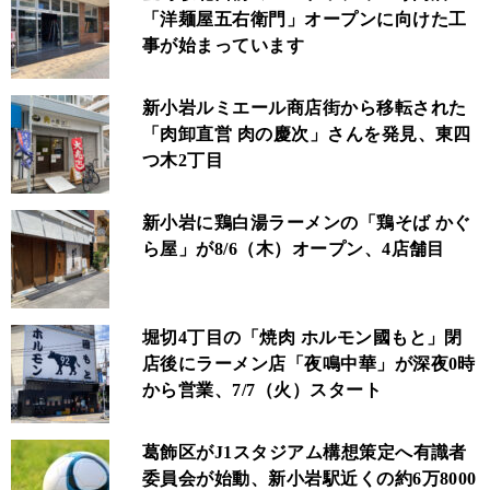
「洋麺屋五右衛門」オープンに向けた工
事が始まっています
新小岩ルミエール商店街から移転された
「肉卸直営 肉の慶次」さんを発見、東四
つ木2丁目
新小岩に鶏白湯ラーメンの「鶏そば かぐ
ら屋」が8/6（木）オープン、4店舗目
堀切4丁目の「焼肉 ホルモン國もと」閉
店後にラーメン店「夜鳴中華」が深夜0時
から営業、7/7（火）スタート
葛飾区がJ1スタジアム構想策定へ有識者
委員会が始動、新小岩駅近くの約6万8000