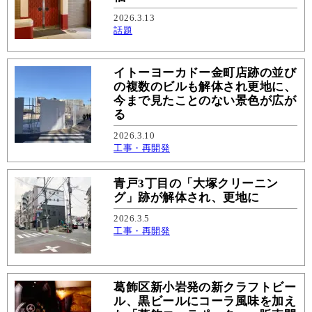
2026.3.13
話題
イトーヨーカドー金町店跡の並び
の複数のビルも解体され更地に、
今まで見たことのない景色が広が
る
2026.3.10
工事・再開発
青戸3丁目の「大塚クリーニン
グ」跡が解体され、更地に
2026.3.5
工事・再開発
葛飾区新小岩発の新クラフトビー
ル、黒ビールにコーラ風味を加え