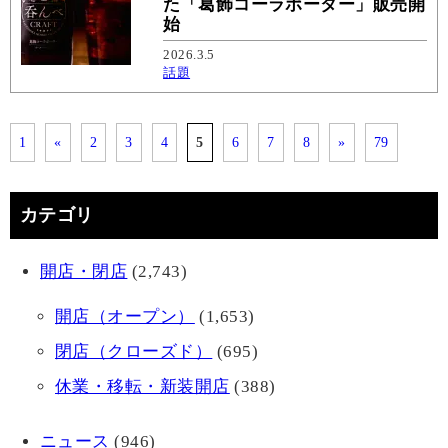
た「葛飾コーラポーター」販売開
始
2026.3.5
話題
1
«
2
3
4
5
6
7
8
»
79
カテゴリ
開店・閉店
(2,743)
開店（オープン）
(1,653)
閉店（クローズド）
(695)
休業・移転・新装開店
(388)
ニュース
(946)