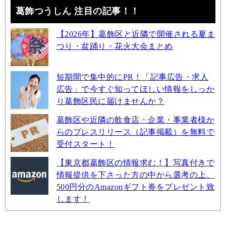
葛飾つうしん 注目の記事！！
【2026年】葛飾区と近隣で開催される夏ま
つり・盆踊り・花火大会まとめ
短期間で集中的にPR！「記事広告・求人
広告」で今すぐ知ってほしい情報をしっか
り葛飾区民に届けませんか？
葛飾区や近隣の飲食店・企業・事業者様か
らのプレスリリース（記事掲載）を無料で
受付スタート！
【東京都葛飾区の情報求む！】写真付きで
情報提供を下さった方の中から選考の上、
500円分のAmazonギフト券をプレゼント致
します！