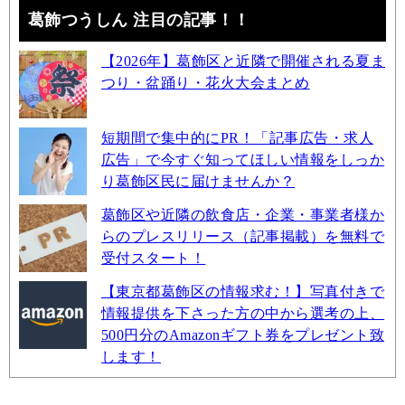
葛飾つうしん 注目の記事！！
【2026年】葛飾区と近隣で開催される夏ま
つり・盆踊り・花火大会まとめ
短期間で集中的にPR！「記事広告・求人
広告」で今すぐ知ってほしい情報をしっか
り葛飾区民に届けませんか？
葛飾区や近隣の飲食店・企業・事業者様か
らのプレスリリース（記事掲載）を無料で
受付スタート！
【東京都葛飾区の情報求む！】写真付きで
情報提供を下さった方の中から選考の上、
500円分のAmazonギフト券をプレゼント致
します！