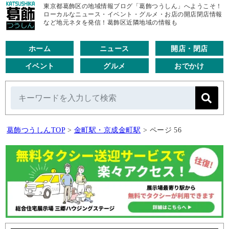
東京都葛飾区の地域情報ブログ「葛飾つうしん」へようこそ！
ローカルなニュース・イベント・グルメ・お店の開店閉店情報
など地元ネタを発信！葛飾区近隣地域の情報も
ホーム
ニュース
開店・閉店
イベント
グルメ
おでかけ
葛飾つうしんTOP
>
金町駅・京成金町駅
>
ページ 56