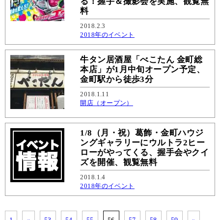
る！握手＆撮影会を実施、観覧無
料
2018.2.3
2018年のイベント
牛タン居酒屋「べこたん 金町総
本店」が1月中旬オープン予定、
金町駅から徒歩3分
2018.1.11
開店（オープン）
1/8（月・祝）葛飾・金町ハウジ
ングギャラリーにウルトラ2ヒー
ローがやってくる、握手会やクイ
ズを開催、観覧無料
2018.1.4
2018年のイベント