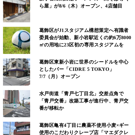
ら屋」が8/6（木）オープン、4店舗目
葛飾区がJ1スタジアム構想策定へ有識者
委員会が始動、新小岩駅近くの約6万8000
㎡の用地に23区初の専用スタジアムを
葛飾区東新小岩に世界のシードルを中心
としたバー「CIDRE 5 TOKYO」
7/7（月）オープン
水戸街道「青戸七丁目北」交差点角で
「青戸交番」改築工事が進行中、青戸交
番が移転か
葛飾区亀有4丁目に農薬不使用小麦×ギー
使用のこだわりクレープ店「マエダクレ