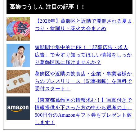
葛飾つうしん 注目の記事！！
【2026年】葛飾区と近隣で開催される夏ま
つり・盆踊り・花火大会まとめ
短期間で集中的にPR！「記事広告・求人
広告」で今すぐ知ってほしい情報をしっか
り葛飾区民に届けませんか？
葛飾区や近隣の飲食店・企業・事業者様か
らのプレスリリース（記事掲載）を無料で
受付スタート！
【東京都葛飾区の情報求む！】写真付きで
情報提供を下さった方の中から選考の上、
500円分のAmazonギフト券をプレゼント致
します！