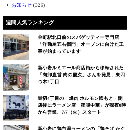
お知らせ
(326)
週間人気ランキング
金町駅北口前のスパゲッティー専門店
「洋麺屋五右衛門」オープンに向けた工
事が始まっています
新小岩ルミエール商店街から移転された
「肉卸直営 肉の慶次」さんを発見、東四
つ木2丁目
堀切4丁目の「焼肉 ホルモン國もと」閉
店後にラーメン店「夜鳴中華」が深夜0時
から営業、7/7（火）スタート
新小岩に鶏白湯ラーメンの「鶏そば かぐ