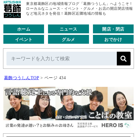
東京都葛飾区の地域情報ブログ「葛飾つうしん」へようこそ！
ローカルなニュース・イベント・グルメ・お店の開店閉店情報
など地元ネタを発信！葛飾区近隣地域の情報も
ホーム
ニュース
開店・閉店
イベント
グルメ
おでかけ
葛飾つうしんTOP
>
ページ 434