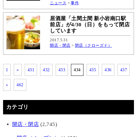
ニュース
>
事件
居酒屋「土間土間 新小岩南口駅
前店」が4/30（日）をもって閉店
しています
2017.5.31
開店・閉店
>
閉店（クローズド）
1
«
431
432
433
434
435
436
437
»
462
カテゴリ
開店・閉店
(2,745)