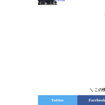
＼ この
Twitter
Faceboo