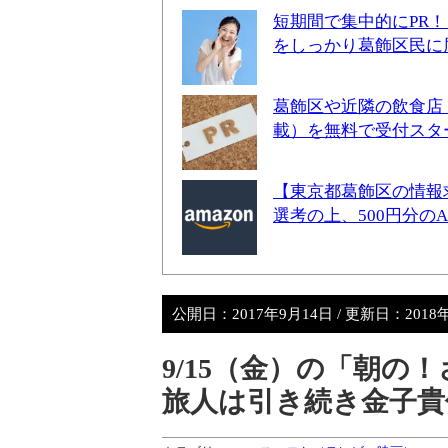
短期間で集中的にPR
をしっかり葛飾区民に
葛飾区や近隣の飲食店
載）を無料で受付スタ
【東京都葛飾区の情報
選考の上、500円分の
公開日：
2017年9月14日
/ 更新日：
2018
9/15（金）の「朝の
旅人は引き続き金子貴