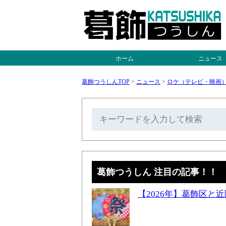
ホーム
ニュース
葛飾つうしんTOP
>
ニュース
>
ロケ（テレビ・映画
葛飾つうしん 注目の記事！！
【2026年】葛飾区