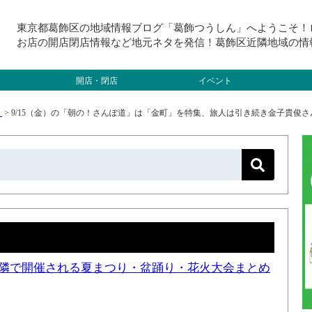
東京都葛飾区の地域情報ブログ「葛飾つうしん」へようこそ！
お店の開店閉店情報など地元ネタを発信！葛飾区近隣地域の情
開店・閉店
イベント
）
>
9/15（金）の「朝の！さんぽ道」は「金町」を特集、旅人は引き続き金子貴俊さ
と近隣で開催される夏まつり・盆踊り・花火大会まとめ