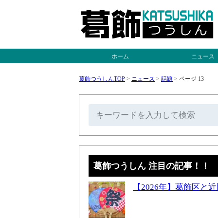
ホーム
ニュース
葛飾つうしんTOP
>
ニュース
>
話題
>
ページ 13
葛飾つうしん 注目の記事！！
【2026年】葛飾区