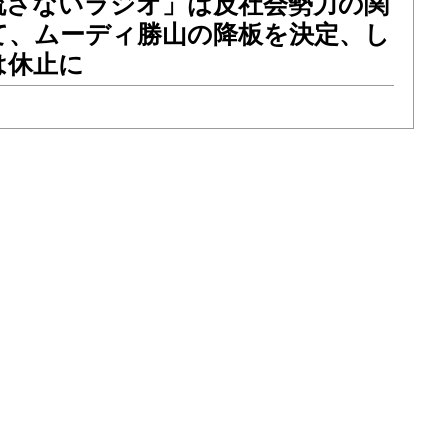
流さないラジオ」は反社会勢力の関
て、ムーディ勝山の降板を決定、し
は休止に