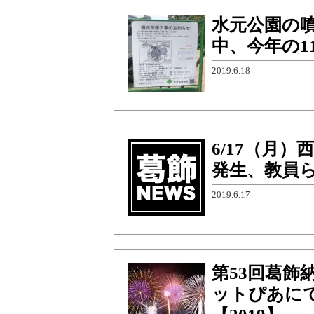
水元公園の
中、今年の1
2019.6.18
6/17（月
発生、教員ら
2019.6.17
第53回葛飾
ットぴあに