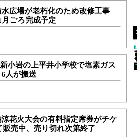
噴水広場が老朽化のため改修工事
1月ごろ完成予定
）西新小岩の上平井小学校で塩素ガス
6人が搬送
納涼花火大会の有料指定席券がチケ
て販売中、売り切れ次第終了