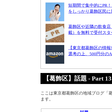
短期間で集中的にPR
をしっかり葛飾区民に
葛飾区や近隣の飲食店
載）を無料で受付スタ
【東京都葛飾区の情報
選考の上、500円分の
【葛飾区】話題 - Part 13
ここは東京都葛飾区の地域ブログ「葛
ます。