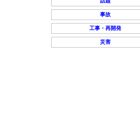
話題
事故
工事・再開発
災害