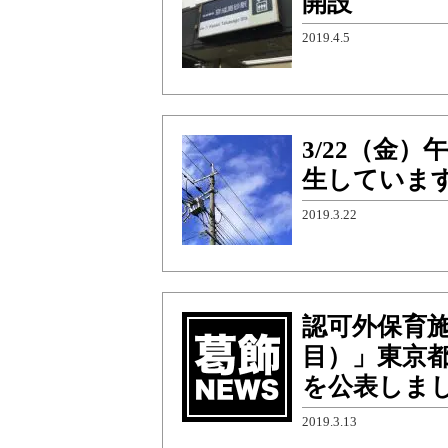
開設
2019.4.5
3/22（金）
生していま
2019.3.22
認可外保育
目）」東京
を公表しま
2019.3.13