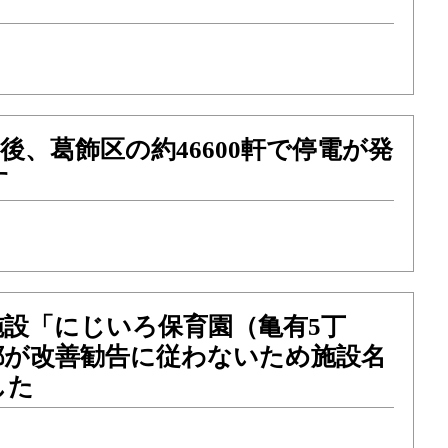
午後、葛飾区の約46600軒で停電が発
す
施設「にじいろ保育園（亀有5丁
都が改善勧告に従わないため施設名
した