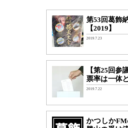
第53回葛飾
【2019】
2019.7.23
【第25回参
票率は一体
2019.7.22
かつしかF