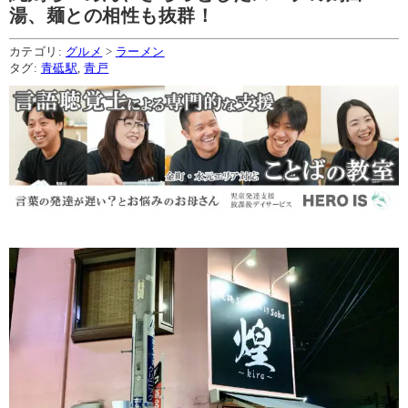
湯、麺との相性も抜群！
カテゴリ:
グルメ
>
ラーメン
タグ:
青砥駅
,
青戸