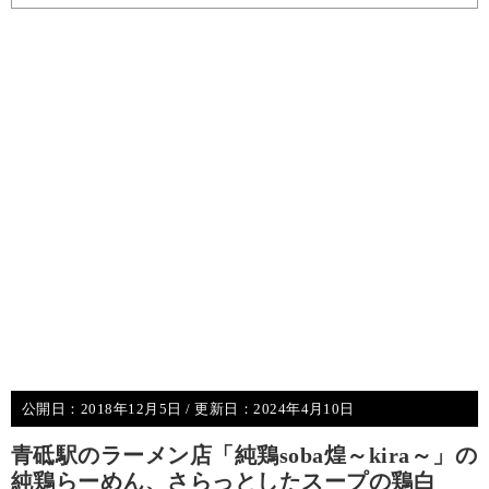
公開日：
2018年12月5日
/ 更新日：
2024年4月10日
青砥駅のラーメン店「純鶏soba煌～kira～」の
純鶏らーめん、さらっとしたスープの鶏白