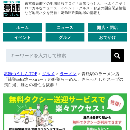
東京都葛飾区の地域情報ブログ「葛飾つうしん」へようこそ！
ローカルなニュース・イベント・グルメ・お店の開店閉店情報
など地元ネタを発信！葛飾区近隣地域の情報も
ホーム
ニュース
開店・閉店
イベント
グルメ
おでかけ
葛飾つうしんTOP
>
グルメ
>
ラーメン
>
青砥駅のラーメン店
「純鶏soba煌～kira～」の純鶏らーめん、さらっとしたスープの
鶏白湯、麺との相性も抜群！