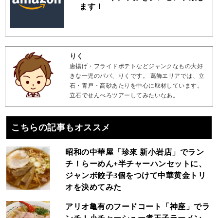
ます！
りく
唐揚げ・フライドポテトなどジャンクなもの大好
きな一児のパパ、りくです。 葛飾エリアでは、立
石・青戸・高砂あたりを中心に取材しています。
立石でせんべろツアーしてみたいなあ。
こちらの記事もオススメ
昭和の中華屋「珍來 新小岩店」でラン
チ！らーめん+半チャーハンセットに、
ジャンボ餃子3個をつけて中華黄金トリ
オを決めてみた
アリオ亀有のフードコート「神座」でラ