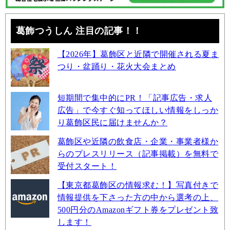
葛飾つうしん 注目の記事！！
【2026年】葛飾区と近隣で開催される夏ま
つり・盆踊り・花火大会まとめ
短期間で集中的にPR！「記事広告・求人
広告」で今すぐ知ってほしい情報をしっか
り葛飾区民に届けませんか？
葛飾区や近隣の飲食店・企業・事業者様か
らのプレスリリース（記事掲載）を無料で
受付スタート！
【東京都葛飾区の情報求む！】写真付きで
情報提供を下さった方の中から選考の上、
500円分のAmazonギフト券をプレゼント致
します！