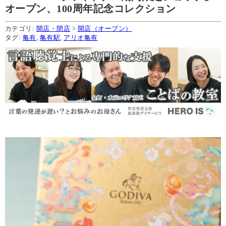
オープン、100周年記念コレクション
カテゴリ:
開店・閉店
>
開店（オープン）
タグ:
亀有
,
亀有駅
,
アリオ亀有