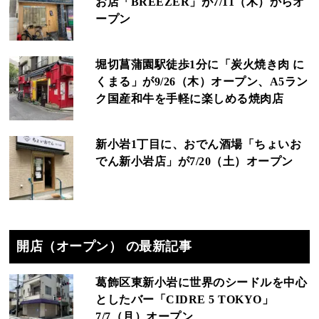
お店「BREEZER」が7/11（木）からオ
ープン
堀切菖蒲園駅徒歩1分に「炭火焼き肉 に
くまる」が9/26（木）オープン、A5ラン
ク国産和牛を手軽に楽しめる焼肉店
新小岩1丁目に、おでん酒場「ちょいお
でん新小岩店」が7/20（土）オープン
開店（オープン） の最新記事
葛飾区東新小岩に世界のシードルを中心
としたバー「CIDRE 5 TOKYO」
7/7（月）オープン