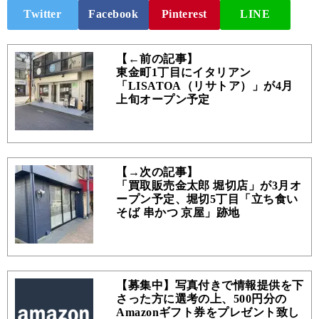
Twitter
Facebook
Pinterest
LINE
【←前の記事】
東金町1丁目にイタリアン
「LISATOA（リサトア）」が4月
上旬オープン予定
【→次の記事】
「買取販売金太郎 堀切店」が3月オ
ープン予定、堀切5丁目「立ち食い
そば 串かつ 京屋」跡地
【募集中】写真付きで情報提供を下
さった方に選考の上、500円分の
Amazonギフト券をプレゼント致し