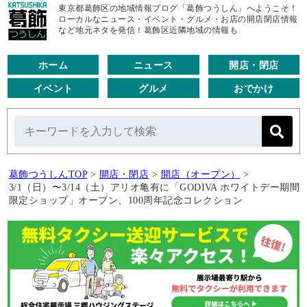
東京都葛飾区の地域情報ブログ「葛飾つうしん」へようこそ！
ローカルなニュース・イベント・グルメ・お店の開店閉店情報
など地元ネタを発信！葛飾区近隣地域の情報も
ホーム
ニュース
開店・閉店
イベント
グルメ
おでかけ
葛飾つうしんTOP
>
開店・閉店
>
開店（オープン）
>
3/1（日）〜3/14（土）アリオ亀有に「GODIVA ホワイトデー期間
限定ショップ」オープン、100周年記念コレクション