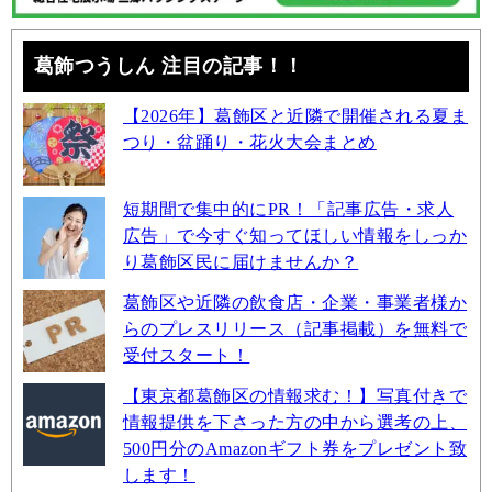
葛飾つうしん 注目の記事！！
【2026年】葛飾区と近隣で開催される夏ま
つり・盆踊り・花火大会まとめ
短期間で集中的にPR！「記事広告・求人
広告」で今すぐ知ってほしい情報をしっか
り葛飾区民に届けませんか？
葛飾区や近隣の飲食店・企業・事業者様か
らのプレスリリース（記事掲載）を無料で
受付スタート！
【東京都葛飾区の情報求む！】写真付きで
情報提供を下さった方の中から選考の上、
500円分のAmazonギフト券をプレゼント致
します！