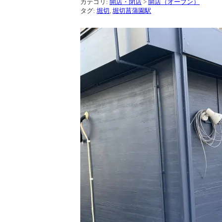
カテゴリ:
開店・閉店
>
開店（オープン）
タグ:
堀切
,
堀切菖蒲園駅