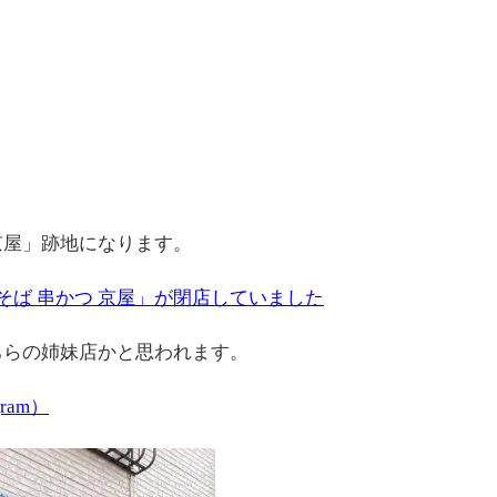
京屋」跡地になります。
そば 串かつ 京屋」が閉店していました
ちらの姉妹店かと思われます。
agram）