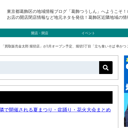
東京都葛飾区の地域情報ブログ「葛飾つうしん」へようこそ！
お店の開店閉店情報など地元ネタを発信！葛飾区近隣地域の情
開店・閉店
イベント
>
「買取販売金太郎 堀切店」が3月オープン予定、堀切5丁目「立ち食いそば 串かつ
と近隣で開催される夏まつり・盆踊り・花火大会まとめ