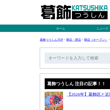
ホーム
ニュース
葛飾つうしんTOP
>
開店・閉店
>
開店（オープン）
葛飾つうしん 注目の記事！！
【2026年】葛飾区