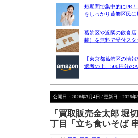
短期間で集中的にPR
をしっかり葛飾区民に
葛飾区や近隣の飲食店
載）を無料で受付スタ
【東京都葛飾区の情報
選考の上、500円分の
公開日：
2026年3月4日
/ 更新日：
2026
「買取販売金太郎 堀
丁目「立ち食いそば 