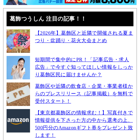
葛飾つうしん 注目の記事！！
【2026年】葛飾区と近隣で開催される夏ま
つり・盆踊り・花火大会まとめ
短期間で集中的にPR！「記事広告・求人
広告」で今すぐ知ってほしい情報をしっか
り葛飾区民に届けませんか？
葛飾区や近隣の飲食店・企業・事業者様か
らのプレスリリース（記事掲載）を無料で
受付スタート！
【東京都葛飾区の情報求む！】写真付きで
情報提供を下さった方の中から選考の上、
500円分のAmazonギフト券をプレゼント致
します！