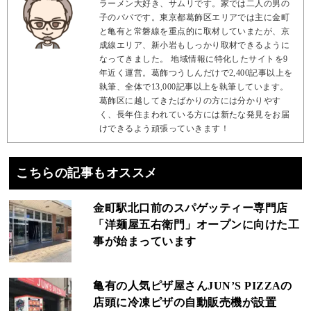
ラーメン大好き、サムリです。家では二人の男の
子のパパです。東京都葛飾区エリアでは主に金町
と亀有と常磐線を重点的に取材していまたが、京
成線エリア、新小岩もしっかり取材できるように
なってきました。 地域情報に特化したサイトを9
年近く運営。葛飾つうしんだけで2,400記事以上を
執筆、全体で13,000記事以上を執筆しています。
葛飾区に越してきたばかりの方には分かりやす
く、長年住まわれている方には新たな発見をお届
けできるよう頑張っていきます！
こちらの記事もオススメ
金町駅北口前のスパゲッティー専門店
「洋麺屋五右衛門」オープンに向けた工
事が始まっています
亀有の人気ピザ屋さんJUN’S PIZZAの
店頭に冷凍ピザの自動販売機が設置