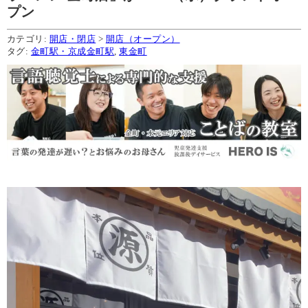
プン
カテゴリ:
開店・閉店
>
開店（オープン）
タグ:
金町駅・京成金町駅
,
東金町