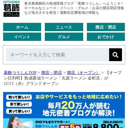
東京都葛飾区の地域情報ブログ「葛飾つうしん」へようこそ！
ローカルなニュース・イベント・グルメ・お店の開店閉店情報
など地元ネタを発信！葛飾区近隣地域の情報も
ホーム
ニュース
開店・閉店
イベント
グルメ
おでかけ
葛飾つうしんTOP
>
開店・閉店
>
開店（オープン）
>
【オープ
ン日判明】熟成醤油ラーメン「丸源ラーメン 金町店」が
12/13（水）グランドオープン