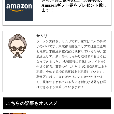
さった方に選考の上、500円分の
Amazonギフト券をプレゼント致し
ます！
サムリ
ラーメン大好き、サムリです。家では二人の男の
子のパパです。東京都葛飾区エリアでは主に金町
と亀有と常磐線を重点的に取材していまたが、京
成線エリア、新小岩もしっかり取材できるように
なってきました。 地域情報に特化したサイトを9
年近く運営。葛飾つうしんだけで2,400記事以上を
執筆、全体で13,000記事以上を執筆しています。
葛飾区に越してきたばかりの方には分かりやす
く、長年住まわれている方には新たな発見をお届
けできるよう頑張っていきます！
こちらの記事もオススメ