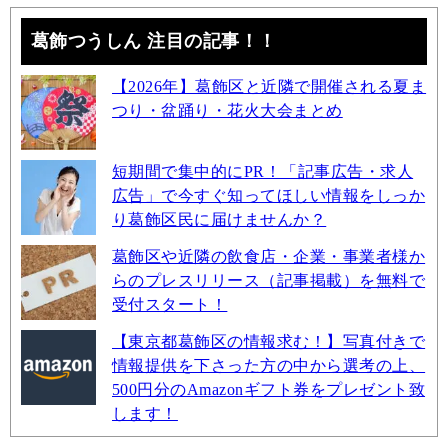
葛飾つうしん 注目の記事！！
【2026年】葛飾区と近隣で開催される夏ま
つり・盆踊り・花火大会まとめ
短期間で集中的にPR！「記事広告・求人
広告」で今すぐ知ってほしい情報をしっか
り葛飾区民に届けませんか？
葛飾区や近隣の飲食店・企業・事業者様か
らのプレスリリース（記事掲載）を無料で
受付スタート！
【東京都葛飾区の情報求む！】写真付きで
情報提供を下さった方の中から選考の上、
500円分のAmazonギフト券をプレゼント致
します！