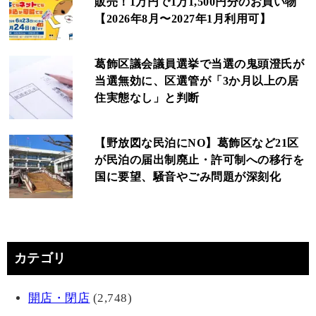
販売！1万円で1万1,500円分のお買い物
【2026年8月〜2027年1月利用可】
葛飾区議会議員選挙で当選の鬼頭澄氏が
当選無効に、区選管が「3か月以上の居
住実態なし」と判断
【野放図な民泊にNO】葛飾区など21区
が民泊の届出制廃止・許可制への移行を
国に要望、騒音やごみ問題が深刻化
カテゴリ
開店・閉店
(2,748)