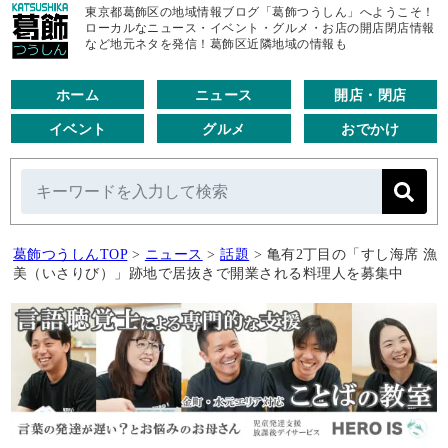
東京都葛飾区の地域情報ブログ「葛飾つうしん」へようこそ！
ローカルなニュース・イベント・グルメ・お店の開店閉店情報
など地元ネタを発信！葛飾区近隣地域の情報も
ホーム
ニュース
開店・閉店
イベント
グルメ
おでかけ
葛飾つうしんTOP
>
ニュース
>
話題
>
亀有2丁目の「すし海席 漁
美（いさりび）」跡地で居抜きで開業される料理人を募集中