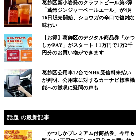
葛飾区新小岩発のクラフトビール第3弾
「葛飾ジンジャーペールエール」が4月
16日販売開始、ショウガの辛口で複雑な
味わい
【お得】葛飾区のデジタル商品券「かつ
しかPAY」がスタート！1万円で1万2千
円分のお買い物ができます
葛飾区公用車12台でNHK受信料未払い
が判明、公用車に対するカーナビ標準機
能への徴収に疑問の声も
話題 の最新記事
「かつしかプレミアム付商品券」今年も