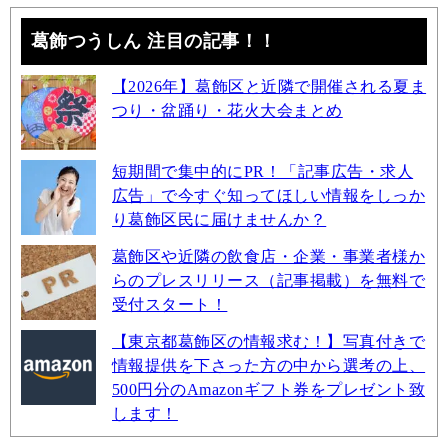
葛飾つうしん 注目の記事！！
【2026年】葛飾区と近隣で開催される夏ま
つり・盆踊り・花火大会まとめ
短期間で集中的にPR！「記事広告・求人
広告」で今すぐ知ってほしい情報をしっか
り葛飾区民に届けませんか？
葛飾区や近隣の飲食店・企業・事業者様か
らのプレスリリース（記事掲載）を無料で
受付スタート！
【東京都葛飾区の情報求む！】写真付きで
情報提供を下さった方の中から選考の上、
500円分のAmazonギフト券をプレゼント致
します！