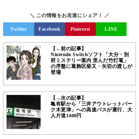
＼ この情報をお友達にシェア！ ／
Twitter
Facebook
Pinterest
LINE
【←前の記事】
Nintendo Switchソフト「大分・別
府ミステリー案内 歪んだ竹灯篭」
の序盤に葛飾区柴又・矢切の渡しが
登場
【→次の記事】
亀有駅から「三井アウトレットパー
ク木更津」への高速バスが運行、大
人片道1400円