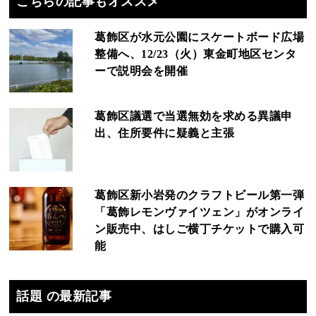
こちらの記事もオススメ
葛飾区が水元公園にスケートボード広場
整備へ、12/23（火）東金町地区センタ
ーで説明会を開催
葛飾区議選で当選無効を求める異議申
出、住所要件に疑義と主張
葛飾区新小岩発のクラフトビール第一弾
「葛飾レモンヴァイツェン」がオンライ
ン販売中、はしご横丁チケットで購入可
能
話題 の最新記事