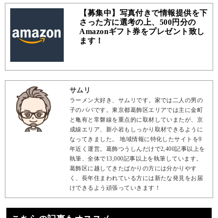
【募集中】写真付きで情報提供を下
さった方に選考の上、500円分の
Amazonギフト券をプレゼント致し
ます！
サムリ
ラーメン大好き、サムリです。家では二人の男の
子のパパです。東京都葛飾区エリアでは主に金町
と亀有と常磐線を重点的に取材していまたが、京
成線エリア、新小岩もしっかり取材できるように
なってきました。 地域情報に特化したサイトを9
年近く運営。葛飾つうしんだけで2,400記事以上を
執筆、全体で13,000記事以上を執筆しています。
葛飾区に越してきたばかりの方には分かりやす
く、長年住まわれている方には新たな発見をお届
けできるよう頑張っていきます！