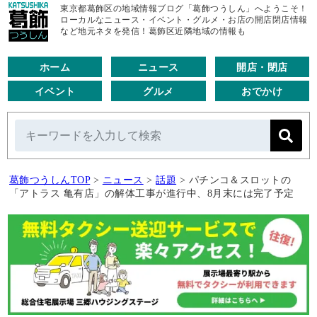
東京都葛飾区の地域情報ブログ「葛飾つうしん」へようこそ！
ローカルなニュース・イベント・グルメ・お店の開店閉店情報
など地元ネタを発信！葛飾区近隣地域の情報も
ホーム
ニュース
開店・閉店
イベント
グルメ
おでかけ
葛飾つうしんTOP
>
ニュース
>
話題
>
パチンコ＆スロットの
「アトラス 亀有店」の解体工事が進行中、8月末には完了予定