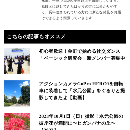
執筆、全体で13,000記事以上を執筆しています。
葛飾区に越してきたばかりの方には分かりやす
く、長年住まわれている方には新たな発見をお届
けできるよう頑張っていきます！
こちらの記事もオススメ
初心者歓迎！金町で始める社交ダンス
「ベーシック研究会」新メンバー募集中
アクションカメラGoPro HERO9を自転
車に装着して「水元公園」をぐるりと撮
影してきたよ【動画】
2023年10月1日（日）撮影！水元公園の
彼岸花が満開に〜ヒガンバナの丘〜