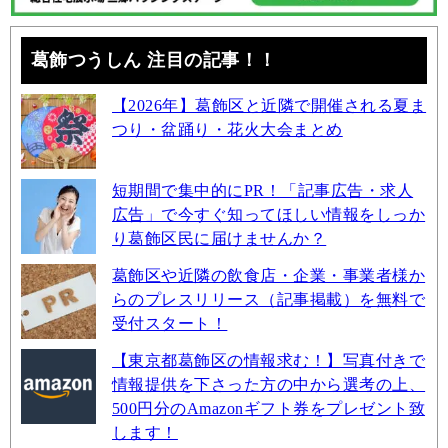
葛飾つうしん 注目の記事！！
【2026年】葛飾区と近隣で開催される夏ま
つり・盆踊り・花火大会まとめ
短期間で集中的にPR！「記事広告・求人
広告」で今すぐ知ってほしい情報をしっか
り葛飾区民に届けませんか？
葛飾区や近隣の飲食店・企業・事業者様か
らのプレスリリース（記事掲載）を無料で
受付スタート！
【東京都葛飾区の情報求む！】写真付きで
情報提供を下さった方の中から選考の上、
500円分のAmazonギフト券をプレゼント致
します！