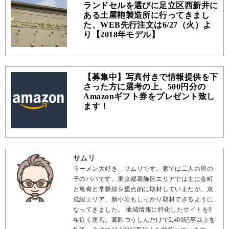
ランドセルを選びに足立区西新井に
ある土屋鞄製造所に行ってきまし
た、WEB先行注文は6/27（火）よ
り【2018年モデル】
【募集中】写真付きで情報提供を下
さった方に選考の上、500円分の
Amazonギフト券をプレゼント致し
ます！
サムリ
ラーメン大好き、サムリです。家では二人の男の
子のパパです。東京都葛飾区エリアでは主に金町
と亀有と常磐線を重点的に取材していまたが、京
成線エリア、新小岩もしっかり取材できるように
なってきました。 地域情報に特化したサイトを9
年近く運営。葛飾つうしんだけで2,400記事以上を