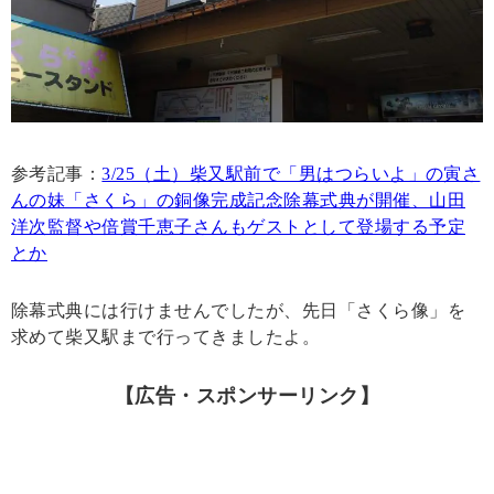
参考記事：
3/25（土）柴又駅前で「男はつらいよ」の寅さ
んの妹「さくら」の銅像完成記念除幕式典が開催、山田
洋次監督や倍賞千恵子さんもゲストとして登場する予定
とか
除幕式典には行けませんでしたが、先日「さくら像」を
求めて柴又駅まで行ってきましたよ。
【広告・スポンサーリンク】