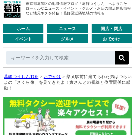
東京都葛飾区の地域情報ブログ「葛飾つうしん」へようこそ！
ローカルなニュース・イベント・グルメ・お店の開店閉店情報
など地元ネタを発信！葛飾区近隣地域の情報も
ホーム
ニュース
開店・閉店
イベント
グルメ
おでかけ
葛飾つうしんTOP
>
おでかけ
>
柴又駅前に建てられた男はつらい
よの「さくら像」を見てきたよ！寅さんとの視線と位置関係に感
動！