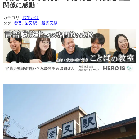
関係に感動！
カテゴリ:
おでかけ
タグ:
柴又
,
柴又駅・新柴又駅