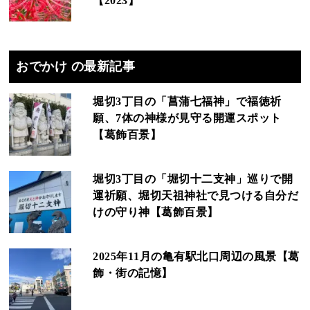
【2023】
おでかけ の最新記事
堀切3丁目の「菖蒲七福神」で福徳祈
願、7体の神様が見守る開運スポット
【葛飾百景】
堀切3丁目の「堀切十二支神」巡りで開
運祈願、堀切天祖神社で見つける自分だ
けの守り神【葛飾百景】
2025年11月の亀有駅北口周辺の風景【葛
飾・街の記憶】