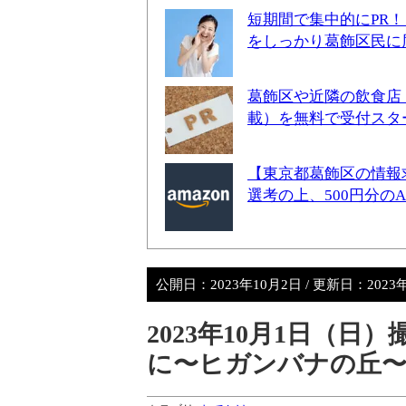
短期間で集中的にPR
をしっかり葛飾区民に
葛飾区や近隣の飲食店
載）を無料で受付スタ
【東京都葛飾区の情報
選考の上、500円分の
公開日：
2023年10月2日
/ 更新日：
2023
2023年10月1日（
に〜ヒガンバナの丘〜【