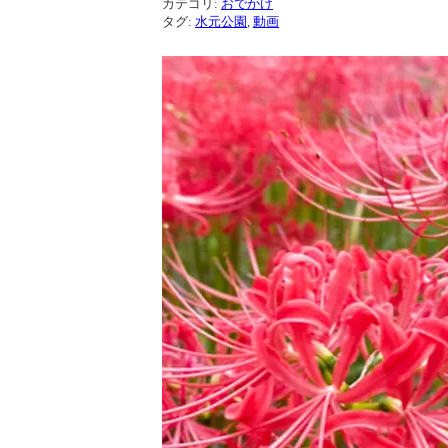
カテゴリ:
おでかけ
タグ:
水元公園
,
動画