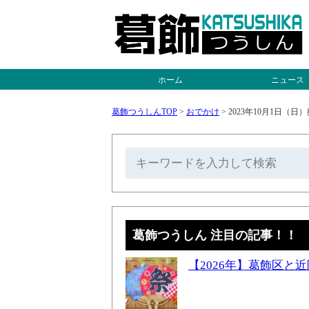
ホーム
ニュース
葛飾つうしんTOP
>
おでかけ
>
2023年10月1日（
葛飾つうしん 注目の記事！！
【2026年】葛飾区