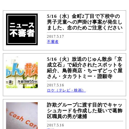
5/16（水）金町2丁目で下校中の
男子児童への声掛け事案が発生し
ました、念のためご注意ください
2017.5.17
不審者
5/16（火）放送のじゅん散歩「京
成立石」で紹介されたスポットを
紹介、鳥善商店・ちーずどっぐ屋
さん・タカラトミー・證願寺
2017.5.16
ロケ（テレビ・映画）
詐欺グループに渡す目的でキャッ
シュカードを作成した疑いで葛飾
区職員の男が逮捕
2017.5.16