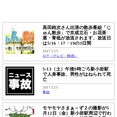
高田純次さん出演の散歩番組「じ
ゅん散歩」で京成立石・お花茶
屋・青砥が放送されます、放送日
は5/16・17・19の3日間
2017.5.15
ロケ（テレビ・映画）
5/13（土）午後9時ごろ新小岩駅
で人身事故、男性がはねられて死
亡
2017.5.15
事故
モヤモヤさまぁ～ず２の撮影が5
月12日（金）新小岩駅周辺で行わ