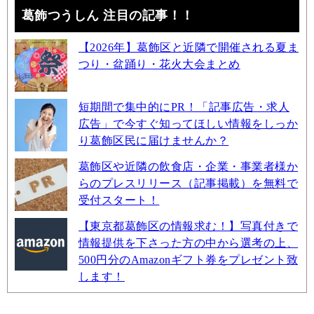
葛飾つうしん 注目の記事！！
【2026年】葛飾区と近隣で開催される夏ま
つり・盆踊り・花火大会まとめ
短期間で集中的にPR！「記事広告・求人
広告」で今すぐ知ってほしい情報をしっか
り葛飾区民に届けませんか？
葛飾区や近隣の飲食店・企業・事業者様か
らのプレスリリース（記事掲載）を無料で
受付スタート！
【東京都葛飾区の情報求む！】写真付きで
情報提供を下さった方の中から選考の上、
500円分のAmazonギフト券をプレゼント致
します！