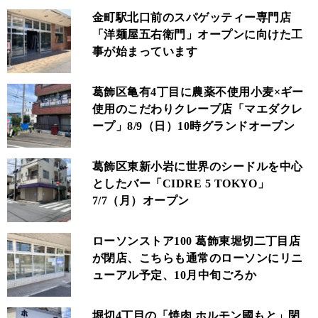
金町駅北口前のスパゲッティー専門店
「洋麺屋五右衛門」オープンに向けた工
事が始まっています
葛飾区亀有4丁目に農薬不使用小麦×ギー
使用のこだわりクレープ店「マエダクレ
ープ」8/9（日）10時グランドオープン
葛飾区東新小岩に世界のシードルを中心
としたバー「CIDRE 5 TOKYO」
7/7（月）オープン
ローソンストア100 葛飾東堀切二丁目店
が閉店、こちらも通常のローソンにリニ
ューアル予定、10月中旬ごろか
堀切4丁目の「焼肉 ホルモン國もと」閉