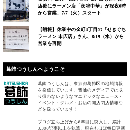
店後にラーメン店「夜鳴中華」が深夜0時
から営業、7/7（火）スタート
【朗報】休業中の金町4丁目の「せきぐち
ラーメン 末広店」さん、8/19（水）から
営業を再開
葛飾つうしんへようこそ
葛飾つうしんは、東京都葛飾区の地域情報
を発信しています。普通のメディアでは取
り扱わないようなマニアックなニュース・
イベント・グルメ・お店の開店閉店情報な
どを扱っています！
ブログ立ち上げから8年目に突入し、累計
3,300記事以上を執筆、現在もほぼ毎日更新