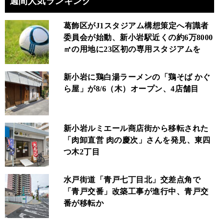
週間人気ランキング
葛飾区がJ1スタジアム構想策定へ有識者
委員会が始動、新小岩駅近くの約6万8000
㎡の用地に23区初の専用スタジアムを
新小岩に鶏白湯ラーメンの「鶏そば かぐ
ら屋」が8/6（木）オープン、4店舗目
新小岩ルミエール商店街から移転された
「肉卸直営 肉の慶次」さんを発見、東四
つ木2丁目
水戸街道「青戸七丁目北」交差点角で
「青戸交番」改築工事が進行中、青戸交
番が移転か