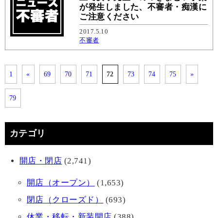
が発生しました、不審者・痴漢に
ご注意ください
2017.5.10
不審者
1
«
69
70
71
72
73
74
75
»
79
カテゴリ
開店・閉店
(2,741)
開店（オープン）
(1,653)
閉店（クローズド）
(693)
休業・移転・新装開店
(388)