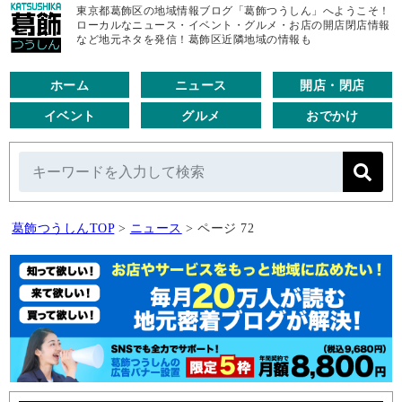
東京都葛飾区の地域情報ブログ「葛飾つうしん」へようこそ！
ローカルなニュース・イベント・グルメ・お店の開店閉店情報
など地元ネタを発信！葛飾区近隣地域の情報も
ホーム
ニュース
開店・閉店
イベント
グルメ
おでかけ
葛飾つうしんTOP
>
ニュース
>
ページ 72