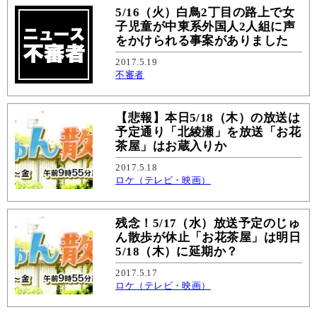
5/16（火）白鳥2丁目の路上で女
子児童が中東系外国人2人組に声
をかけられる事案がありました
2017.5.19
不審者
【悲報】本日5/18（木）の放送は
予定通り「北綾瀬」を放送「お花
茶屋」はお蔵入りか
2017.5.18
ロケ（テレビ・映画）
残念！5/17（水）放送予定のじゅ
ん散歩が休止「お花茶屋」は明日
5/18（木）に延期か？
2017.5.17
ロケ（テレビ・映画）