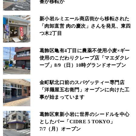
番が移転か
新小岩ルミエール商店街から移転された
「肉卸直営 肉の慶次」さんを発見、東四
つ木2丁目
葛飾区亀有4丁目に農薬不使用小麦×ギー
使用のこだわりクレープ店「マエダクレ
ープ」8/9（日）10時グランドオープン
金町駅北口前のスパゲッティー専門店
「洋麺屋五右衛門」オープンに向けた工
事が始まっています
葛飾区東新小岩に世界のシードルを中心
としたバー「CIDRE 5 TOKYO」
7/7（月）オープン