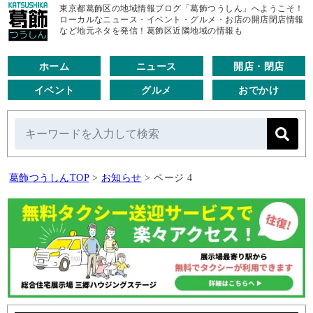
東京都葛飾区の地域情報ブログ「葛飾つうしん」へようこそ！
ローカルなニュース・イベント・グルメ・お店の開店閉店情報
など地元ネタを発信！葛飾区近隣地域の情報も
ホーム
ニュース
開店・閉店
イベント
グルメ
おでかけ
葛飾つうしんTOP
>
お知らせ
>
ページ 4