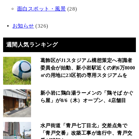
面白スポット・風景
(28)
お知らせ
(326)
週間人気ランキング
葛飾区がJ1スタジアム構想策定へ有識者
委員会が始動、新小岩駅近くの約6万8000
㎡の用地に23区初の専用スタジアムを
新小岩に鶏白湯ラーメンの「鶏そば かぐ
ら屋」が8/6（木）オープン、4店舗目
水戸街道「青戸七丁目北」交差点角で
「青戸交番」改築工事が進行中、青戸交