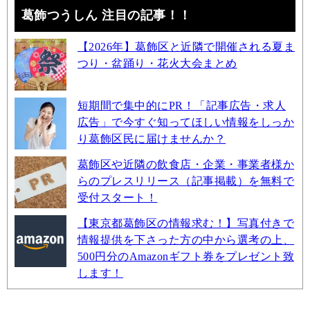
葛飾つうしん 注目の記事！！
【2026年】葛飾区と近隣で開催される夏ま
つり・盆踊り・花火大会まとめ
短期間で集中的にPR！「記事広告・求人
広告」で今すぐ知ってほしい情報をしっか
り葛飾区民に届けませんか？
葛飾区や近隣の飲食店・企業・事業者様か
らのプレスリリース（記事掲載）を無料で
受付スタート！
【東京都葛飾区の情報求む！】写真付きで
情報提供を下さった方の中から選考の上、
500円分のAmazonギフト券をプレゼント致
します！