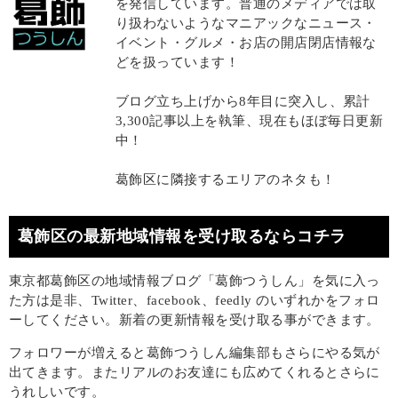
を発信しています。普通のメディアでは取
り扱わないようなマニアックなニュース・
イベント・グルメ・お店の開店閉店情報な
どを扱っています！
ブログ立ち上げから8年目に突入し、累計
3,300記事以上を執筆、現在もほぼ毎日更新
中！
葛飾区に隣接するエリアのネタも！
葛飾区の最新地域情報を受け取るならコチラ
東京都葛飾区の地域情報ブログ「葛飾つうしん」を気に入っ
た方は是非、Twitter、facebook、feedly のいずれかをフォロ
ーしてください。新着の更新情報を受け取る事ができます。
フォロワーが増えると葛飾つうしん編集部もさらにやる気が
出てきます。またリアルのお友達にも広めてくれるとさらに
うれしいです。