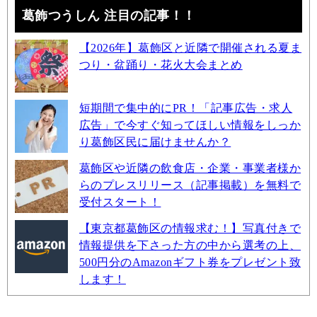
葛飾つうしん 注目の記事！！
【2026年】葛飾区と近隣で開催される夏ま
つり・盆踊り・花火大会まとめ
短期間で集中的にPR！「記事広告・求人
広告」で今すぐ知ってほしい情報をしっか
り葛飾区民に届けませんか？
葛飾区や近隣の飲食店・企業・事業者様か
らのプレスリリース（記事掲載）を無料で
受付スタート！
【東京都葛飾区の情報求む！】写真付きで
情報提供を下さった方の中から選考の上、
500円分のAmazonギフト券をプレゼント致
します！