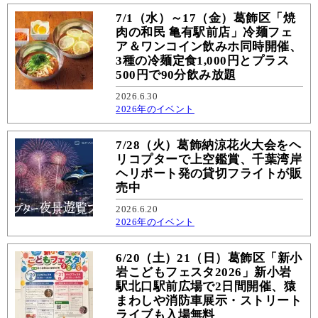
7/1（水）～17（金）葛飾区「焼
肉の和民 亀有駅前店」冷麺フェ
ア＆ワンコイン飲みホ同時開催、
3種の冷麺定食1,000円とプラス
500円で90分飲み放題
2026.6.30
2026年のイベント
7/28（火）葛飾納涼花火大会をヘ
リコプターで上空鑑賞、千葉湾岸
ヘリポート発の貸切フライトが販
売中
2026.6.20
2026年のイベント
6/20（土）21（日）葛飾区「新小
岩こどもフェスタ2026」新小岩
駅北口駅前広場で2日間開催、猿
まわしや消防車展示・ストリート
ライブも入場無料