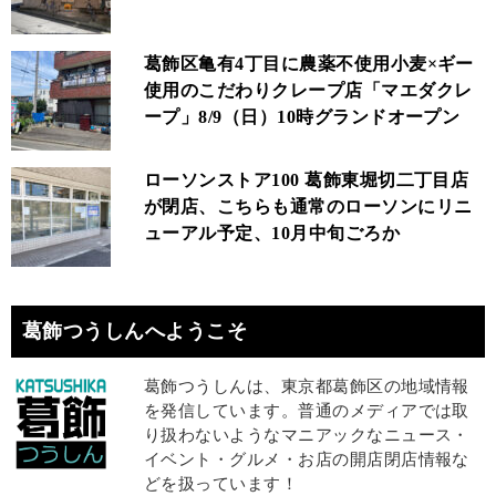
葛飾区亀有4丁目に農薬不使用小麦×ギー
使用のこだわりクレープ店「マエダクレ
ープ」8/9（日）10時グランドオープン
ローソンストア100 葛飾東堀切二丁目店
が閉店、こちらも通常のローソンにリニ
ューアル予定、10月中旬ごろか
葛飾つうしんへようこそ
葛飾つうしんは、東京都葛飾区の地域情報
を発信しています。普通のメディアでは取
り扱わないようなマニアックなニュース・
イベント・グルメ・お店の開店閉店情報な
どを扱っています！