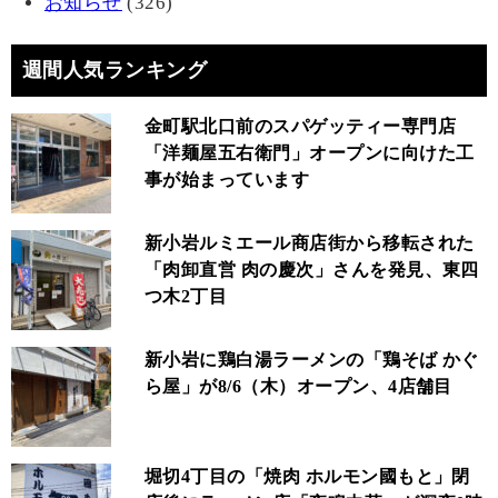
お知らせ
(326)
週間人気ランキング
金町駅北口前のスパゲッティー専門店
「洋麺屋五右衛門」オープンに向けた工
事が始まっています
新小岩ルミエール商店街から移転された
「肉卸直営 肉の慶次」さんを発見、東四
つ木2丁目
新小岩に鶏白湯ラーメンの「鶏そば かぐ
ら屋」が8/6（木）オープン、4店舗目
堀切4丁目の「焼肉 ホルモン國もと」閉