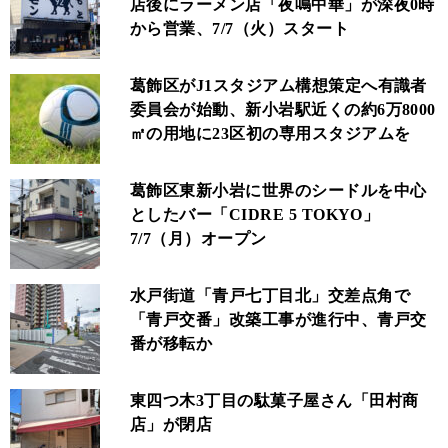
店後にラーメン店「夜鳴中華」が深夜0時
から営業、7/7（火）スタート
葛飾区がJ1スタジアム構想策定へ有識者
委員会が始動、新小岩駅近くの約6万8000
㎡の用地に23区初の専用スタジアムを
葛飾区東新小岩に世界のシードルを中心
としたバー「CIDRE 5 TOKYO」
7/7（月）オープン
水戸街道「青戸七丁目北」交差点角で
「青戸交番」改築工事が進行中、青戸交
番が移転か
東四つ木3丁目の駄菓子屋さん「田村商
店」が閉店