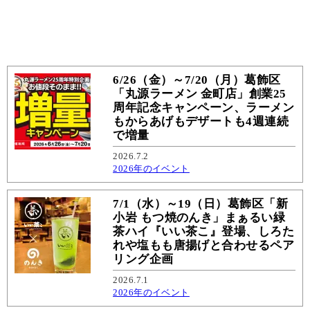
6/26（金）～7/20（月）葛飾区
「丸源ラーメン 金町店」創業25
周年記念キャンペーン、ラーメン
もからあげもデザートも4週連続
で増量
2026.7.2
2026年のイベント
7/1（水）～19（日）葛飾区「新
小岩 もつ焼のんき」まぁるい緑
茶ハイ『いい茶こ』登場、しろた
れや塩もも唐揚げと合わせるペア
リング企画
2026.7.1
2026年のイベント