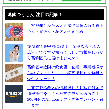
葛飾つうしん 注目の記事！！
【2026年】葛飾区と近隣で開催される夏ま
つり・盆踊り・花火大会まとめ
短期間で集中的にPR！「記事広告・求人
広告」で今すぐ知ってほしい情報をしっか
り葛飾区民に届けませんか？
葛飾区や近隣の飲食店・企業・事業者様か
らのプレスリリース（記事掲載）を無料で
受付スタート！
【東京都葛飾区の情報求む！】写真付きで
情報提供を下さった方の中から選考の上、
500円分のAmazonギフト券をプレゼント致
します！