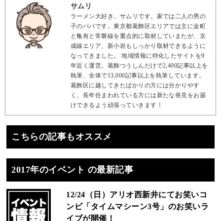
サムリ
ラーメン大好き、サムリです。家では二人の男の
子のパパです。東京都葛飾区エリアでは主に金町
と亀有と常磐線を重点的に取材していまたが、京
成線エリア、新小岩もしっかり取材できるように
なってきました。 地域情報に特化したサイトを9
年近く運営。葛飾つうしんだけで2,400記事以上を
執筆、全体で13,000記事以上を執筆しています。
葛飾区に越してきたばかりの方には分かりやす
く、長年住まわれている方には新たな発見をお届
けできるよう頑張っていきます！
こちらの記事もオススメ
2017年のイベント の最新記事
12/24（日）アリオ西新井にてお笑いコ
ンビ「タイムマシーン3号」のお笑いラ
イブが開催！