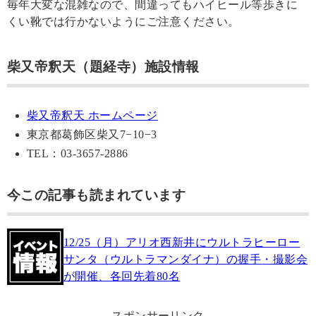
毎年大変な混雑なので、間違ってもハイヒール等歩きに
くい靴では行かないようにご注意ください。
柴又帝釈天（題経寺）施設情報
柴又帝釈天 ホームページ
東京都葛飾区柴又7−10−3
TEL：03-3657-2886
今この記事も読まれています
12/25（月）アリオ西新井にウルトラヒーロー
サンタ（ウルトラマンダイナ）の握手・撮影会
が開催、各回先着80名
スポンサーリンク