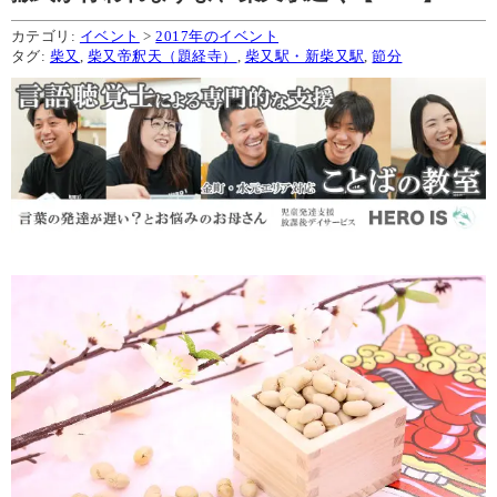
カテゴリ:
イベント
>
2017年のイベント
タグ:
柴又
,
柴又帝釈天（題経寺）
,
柴又駅・新柴又駅
,
節分