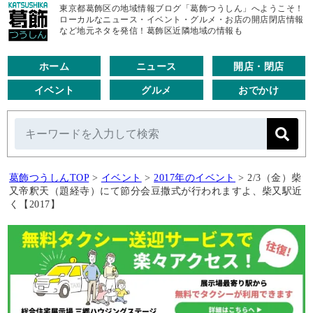
東京都葛飾区の地域情報ブログ「葛飾つうしん」へようこそ！
ローカルなニュース・イベント・グルメ・お店の開店閉店情報
など地元ネタを発信！葛飾区近隣地域の情報も
ホーム
ニュース
開店・閉店
イベント
グルメ
おでかけ
葛飾つうしんTOP
>
イベント
>
2017年のイベント
>
2/3（金）柴
又帝釈天（題経寺）にて節分会豆撒式が行われますよ、柴又駅近
く【2017】