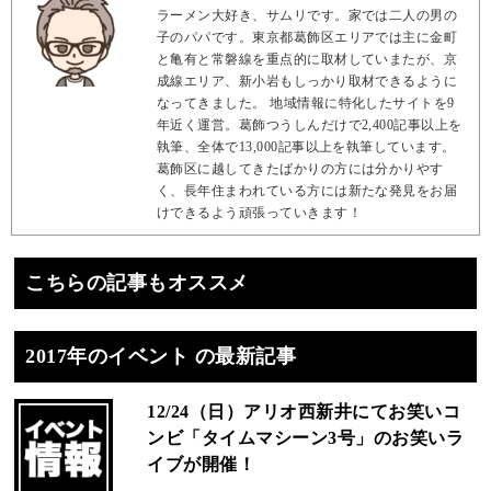
ラーメン大好き、サムリです。家では二人の男の
子のパパです。東京都葛飾区エリアでは主に金町
と亀有と常磐線を重点的に取材していまたが、京
成線エリア、新小岩もしっかり取材できるように
なってきました。 地域情報に特化したサイトを9
年近く運営。葛飾つうしんだけで2,400記事以上を
執筆、全体で13,000記事以上を執筆しています。
葛飾区に越してきたばかりの方には分かりやす
く、長年住まわれている方には新たな発見をお届
けできるよう頑張っていきます！
こちらの記事もオススメ
2017年のイベント の最新記事
12/24（日）アリオ西新井にてお笑いコ
ンビ「タイムマシーン3号」のお笑いラ
イブが開催！