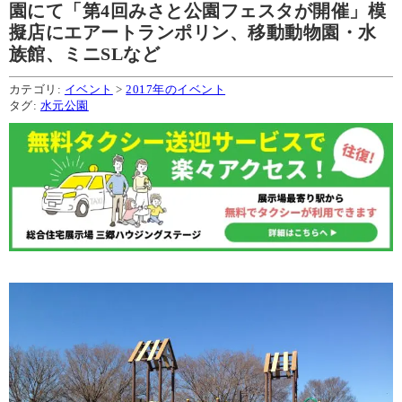
園にて「第4回みさと公園フェスタが開催」模
擬店にエアートランポリン、移動動物園・水
族館、ミニSLなど
カテゴリ:
イベント
>
2017年のイベント
タグ:
水元公園