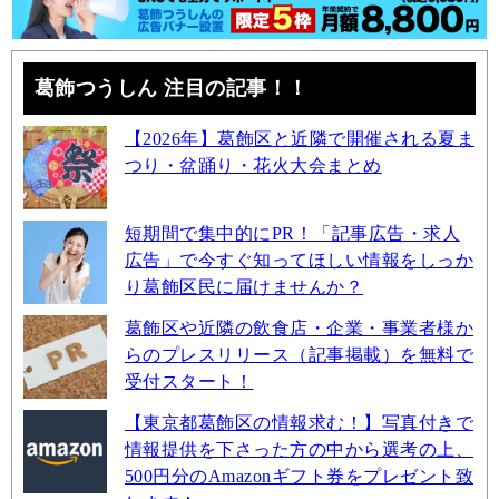
葛飾つうしん 注目の記事！！
【2026年】葛飾区と近隣で開催される夏ま
つり・盆踊り・花火大会まとめ
短期間で集中的にPR！「記事広告・求人
広告」で今すぐ知ってほしい情報をしっか
り葛飾区民に届けませんか？
葛飾区や近隣の飲食店・企業・事業者様か
らのプレスリリース（記事掲載）を無料で
受付スタート！
【東京都葛飾区の情報求む！】写真付きで
情報提供を下さった方の中から選考の上、
500円分のAmazonギフト券をプレゼント致