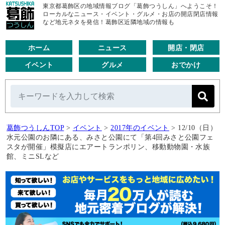
東京都葛飾区の地域情報ブログ「葛飾つうしん」へようこそ！
ローカルなニュース・イベント・グルメ・お店の開店閉店情報
など地元ネタを発信！葛飾区近隣地域の情報も
ホーム
ニュース
開店・閉店
イベント
グルメ
おでかけ
葛飾つうしんTOP
>
イベント
>
2017年のイベント
>
12/10（日）
水元公園のお隣にある、みさと公園にて「第4回みさと公園フェ
スタが開催」模擬店にエアートランポリン、移動動物園・水族
館、ミニSLなど