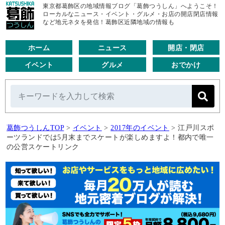
東京都葛飾区の地域情報ブログ「葛飾つうしん」へようこそ！
ローカルなニュース・イベント・グルメ・お店の開店閉店情報
など地元ネタを発信！葛飾区近隣地域の情報も
ホーム
ニュース
開店・閉店
イベント
グルメ
おでかけ
葛飾つうしんTOP
>
イベント
>
2017年のイベント
>
江戸川スポ
ーツランドでは5月末までスケートが楽しめますよ！都内で唯一
の公営スケートリンク