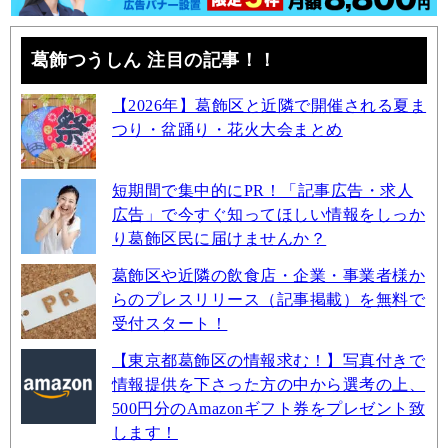
葛飾つうしん 注目の記事！！
【2026年】葛飾区と近隣で開催される夏ま
つり・盆踊り・花火大会まとめ
短期間で集中的にPR！「記事広告・求人
広告」で今すぐ知ってほしい情報をしっか
り葛飾区民に届けませんか？
葛飾区や近隣の飲食店・企業・事業者様か
らのプレスリリース（記事掲載）を無料で
受付スタート！
【東京都葛飾区の情報求む！】写真付きで
情報提供を下さった方の中から選考の上、
500円分のAmazonギフト券をプレゼント致
します！