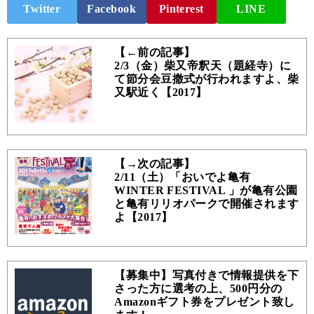
Twitter
Facebook
Pinterest
LINE
【←前の記事】
2/3（金）柴又帝釈天（題経寺）に
て節分会豆撒式が行われますよ、柴
又駅近く【2017】
【→次の記事】
2/11（土）「おいでよ亀有
WINTER FESTIVAL 」が亀有公園
と亀有リリオパークで開催されます
よ【2017】
【募集中】写真付きで情報提供を下
さった方に選考の上、500円分の
Amazonギフト券をプレゼント致し