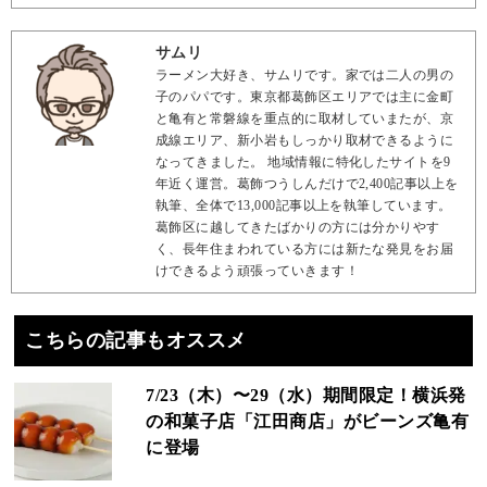
サムリ
ラーメン大好き、サムリです。家では二人の男の
子のパパです。東京都葛飾区エリアでは主に金町
と亀有と常磐線を重点的に取材していまたが、京
成線エリア、新小岩もしっかり取材できるように
なってきました。 地域情報に特化したサイトを9
年近く運営。葛飾つうしんだけで2,400記事以上を
執筆、全体で13,000記事以上を執筆しています。
葛飾区に越してきたばかりの方には分かりやす
く、長年住まわれている方には新たな発見をお届
けできるよう頑張っていきます！
こちらの記事もオススメ
7/23（木）〜29（水）期間限定！横浜発
の和菓子店「江田商店」がビーンズ亀有
に登場