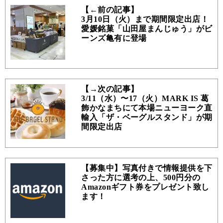
【←前の記事】
3月10日（火）まで期間限定出店！
愛媛銘菓「山田屋まんじゅう」がビ
ーンズ亀有に登場
【→次の記事】
3/11（水）〜17（火）MARK IS 葛
飾かなまちにて本場ニューヨーク直
輸入「ザ・ベーグルスタンド」が期
間限定出店
【募集中】写真付きで情報提供を下
さった方に選考の上、500円分の
Amazonギフト券をプレゼント致し
ます！