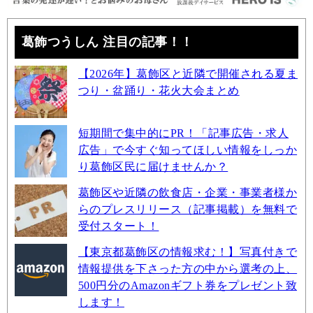
葛飾つうしん 注目の記事！！
【2026年】葛飾区と近隣で開催される夏ま
つり・盆踊り・花火大会まとめ
短期間で集中的にPR！「記事広告・求人
広告」で今すぐ知ってほしい情報をしっか
り葛飾区民に届けませんか？
葛飾区や近隣の飲食店・企業・事業者様か
らのプレスリリース（記事掲載）を無料で
受付スタート！
【東京都葛飾区の情報求む！】写真付きで
情報提供を下さった方の中から選考の上、
500円分のAmazonギフト券をプレゼント致
します！