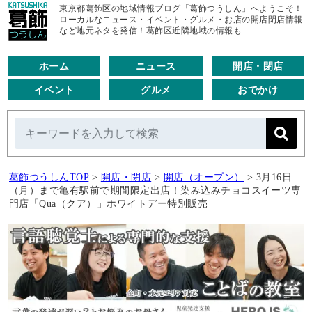
東京都葛飾区の地域情報ブログ「葛飾つうしん」へようこそ！
ローカルなニュース・イベント・グルメ・お店の開店閉店情報
など地元ネタを発信！葛飾区近隣地域の情報も
ホーム
ニュース
開店・閉店
イベント
グルメ
おでかけ
葛飾つうしんTOP
>
開店・閉店
>
開店（オープン）
>
3月16日
（月）まで亀有駅前で期間限定出店！染み込みチョコスイーツ専
門店「Qua（クア）」ホワイトデー特別販売