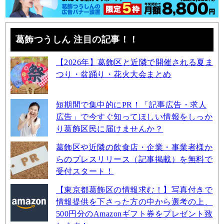
葛飾つうしん 注目の記事！！
【2026年】葛飾区と近隣で開催される夏ま
つり・盆踊り・花火大会まとめ
短期間で集中的にPR！「記事広告・求人
広告」で今すぐ知ってほしい情報をしっか
り葛飾区民に届けませんか？
葛飾区や近隣の飲食店・企業・事業者様か
らのプレスリリース（記事掲載）を無料で
受付スタート！
【東京都葛飾区の情報求む！】写真付きで
情報提供を下さった方の中から選考の上、
500円分のAmazonギフト券をプレゼント致