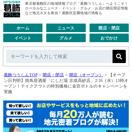
東京都葛飾区の地域情報ブログ「葛飾つうしん」へようこそ！
ローカルなニュース・イベント・グルメ・お店の開店閉店情報
など地元ネタを発信！葛飾区近隣地域の情報も
ホーム
ニュース
開店・閉店
イベント
グルメ
おでかけ
葛飾つうしんTOP
>
開店・閉店
>
開店（オープン）
>
【オープ
ン日判明】焼鳥居酒屋「にしだ場 京成高砂店」2/26（水）13時オ
ープン！テイクアウトの特別価格に金宮ボトルのキャンペーンを
実施