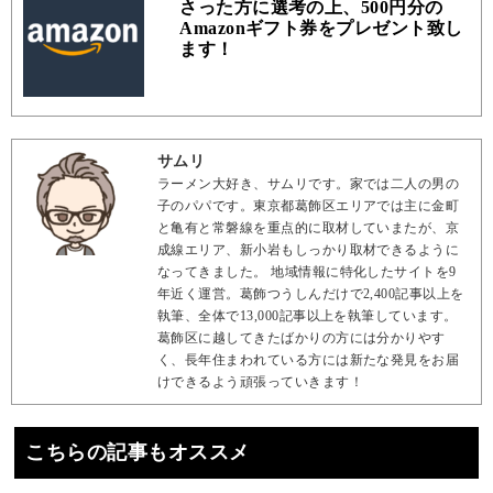
さった方に選考の上、500円分の
Amazonギフト券をプレゼント致し
ます！
サムリ
ラーメン大好き、サムリです。家では二人の男の
子のパパです。東京都葛飾区エリアでは主に金町
と亀有と常磐線を重点的に取材していまたが、京
成線エリア、新小岩もしっかり取材できるように
なってきました。 地域情報に特化したサイトを9
年近く運営。葛飾つうしんだけで2,400記事以上を
執筆、全体で13,000記事以上を執筆しています。
葛飾区に越してきたばかりの方には分かりやす
く、長年住まわれている方には新たな発見をお届
けできるよう頑張っていきます！
こちらの記事もオススメ