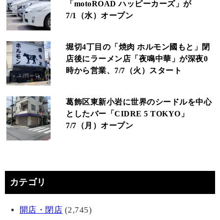
「motoROAD ハッピーカーズ」が
7/1（水）オープン
堀切4丁目の「焼肉 ホルモン國もと」閉
店後にラーメン店「夜鳴中華」が深夜0
時から営業、7/7（火）スタート
葛飾区東新小岩に世界のシードルを中心
としたバー「CIDRE 5 TOKYO」
7/7（月）オープン
カテゴリ
開店・閉店
(2,745)