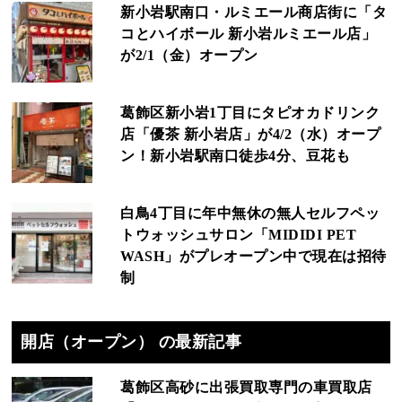
新小岩駅南口・ルミエール商店街に「タ
コとハイボール 新小岩ルミエール店」
が2/1（金）オープン
葛飾区新小岩1丁目にタピオカドリンク
店「優茶 新小岩店」が4/2（水）オープ
ン！新小岩駅南口徒歩4分、豆花も
白鳥4丁目に年中無休の無人セルフペッ
トウォッシュサロン「MIDIDI PET
WASH」がプレオープン中で現在は招待
制
開店（オープン） の最新記事
葛飾区高砂に出張買取専門の車買取店