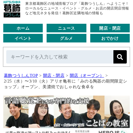
東京都葛飾区の地域情報ブログ「葛飾つうしん」へようこそ！
ローカルなニュース・イベント・グルメ・お店の開店閉店情報
など地元ネタを発信！葛飾区近隣地域の情報も
ホーム
ニュース
開店・閉店
イベント
グルメ
おでかけ
葛飾つうしんTOP
>
開店・閉店
>
開店（オープン）
>
2/25（水）〜3/10（火）アリオ亀有に「みのる陶器の期間限定シ
ョップ」オープン、美濃焼でおしゃれな食卓を