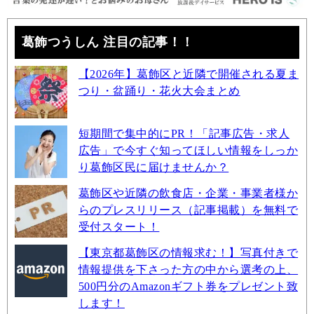
葛飾つうしん 注目の記事！！
【2026年】葛飾区と近隣で開催される夏ま
つり・盆踊り・花火大会まとめ
短期間で集中的にPR！「記事広告・求人
広告」で今すぐ知ってほしい情報をしっか
り葛飾区民に届けませんか？
葛飾区や近隣の飲食店・企業・事業者様か
らのプレスリリース（記事掲載）を無料で
受付スタート！
【東京都葛飾区の情報求む！】写真付きで
情報提供を下さった方の中から選考の上、
500円分のAmazonギフト券をプレゼント致
します！