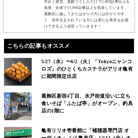
年近く運営。葛飾つうしんだけで2,400記事以上を
執筆、全体で13,000記事以上を執筆しています。
葛飾区に越してきたばかりの方には分かりやす
く、長年住まわれている方には新たな発見をお届
けできるよう頑張っていきます！
こちらの記事もオススメ
5/27（水）〜6/2（火）「Tokyoニャンコ
ロズ」のひとくちカステラがアリオ亀有
に期間限定出店
葛飾区新宿4丁目、水戸街道沿いに立ち
食いそば「ふたば亭」がオープン、釣具
店の1階に
亀有リリオ壱番館に「補聴器専門店 オ
ーディオ・ノバ 亀有店」12/12（金）オ