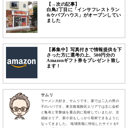
【→次の記事】
白鳥2丁目に「インサフレストラン
&ケバブハウス」がオープンしてい
ました
【募集中】写真付きで情報提供を下
さった方に選考の上、500円分の
Amazonギフト券をプレゼント致し
ます！
サムリ
ラーメン大好き、サムリです。家では二人の男の
子のパパです。東京都葛飾区エリアでは主に金町
と亀有と常磐線を重点的に取材していまたが、京
成線エリア、新小岩もしっかり取材できるように
なってきました。 地域情報に特化したサイトを9