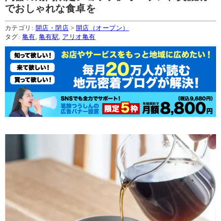
でおしゃれな食卓を
カテゴリ:
開店・閉店
>
開店（オープン）
タグ:
亀有
,
亀有駅
,
アリオ亀有