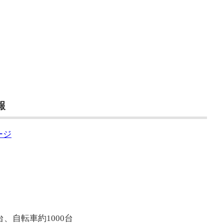
報
ージ
台、自転車約1000台