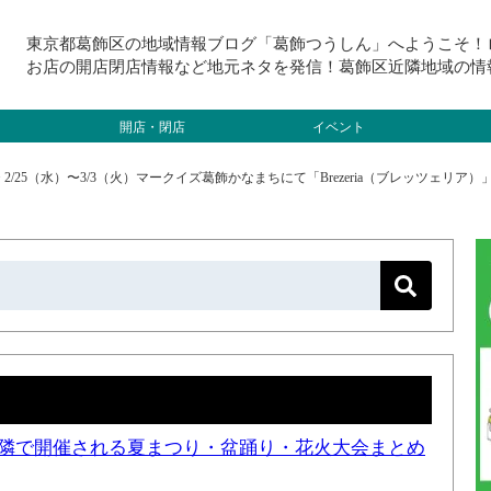
東京都葛飾区の地域情報ブログ「葛飾つうしん」へようこそ！
お店の開店閉店情報など地元ネタを発信！葛飾区近隣地域の情
開店・閉店
イベント
>
2/25（水）〜3/3（火）マークイズ葛飾かなまちにて「Brezeria（ブレッツェリ
と近隣で開催される夏まつり・盆踊り・花火大会まとめ