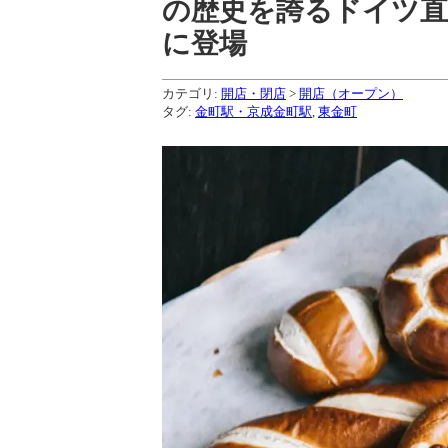
の歴史を誇るドイツ直
に登場
カテゴリ:
開店・閉店
>
開店（オープン）
タグ:
金町駅・京成金町駅
,
東金町