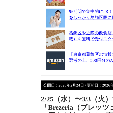
短期間で集中的にPR
をしっかり葛飾区民に
葛飾区や近隣の飲食店
載）を無料で受付スタ
【東京都葛飾区の情報
選考の上、500円分の
公開日：
2026年2月24日
/ 更新日：
2026
2/25（水）〜3/3
「Brezeria（ブレ