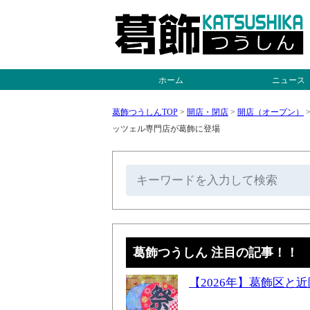
ホーム
ニュース
葛飾つうしんTOP
>
開店・閉店
>
開店（オープン）
ッツェル専門店が葛飾に登場
葛飾つうしん 注目の記事！！
【2026年】葛飾区