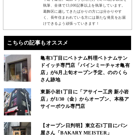
執筆、全体で13,000記事以上を執筆しています。
葛飾区に越してきたばかりの方には分かりやす
く、長年住まわれている方には新たな発見をお届
けできるよう頑張っていきます！
こちらの記事もオススメ
亀有3丁目にベトナム料理ベトナムサン
ドイッチ専門店「バインミーチャオ亀有
店」が6月上旬オープン予定、ののくら
さん跡地
東新小岩1丁目に「アサイー工房 新小岩
店」が1/30（金）からオープン、本格ア
サイーボウル専門店
【オープン日判明】東立石3丁目にパン
屋さん「BAKARY MEISTER」