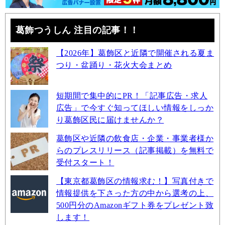
葛飾つうしん 注目の記事！！
【2026年】葛飾区と近隣で開催される夏ま
つり・盆踊り・花火大会まとめ
短期間で集中的にPR！「記事広告・求人
広告」で今すぐ知ってほしい情報をしっか
り葛飾区民に届けませんか？
葛飾区や近隣の飲食店・企業・事業者様か
らのプレスリリース（記事掲載）を無料で
受付スタート！
【東京都葛飾区の情報求む！】写真付きで
情報提供を下さった方の中から選考の上、
500円分のAmazonギフト券をプレゼント致
します！