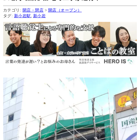
カテゴリ:
開店・閉店
>
開店（オープン）
タグ:
新小岩駅
,
新小岩