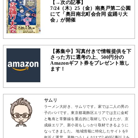
【→次の記事】
7/24（木）25（金）南奥戸第二公園
にて「奥田南北町会合同 盆踊り大
会」が開催
【募集中】写真付きで情報提供を下
さった方に選考の上、500円分の
Amazonギフト券をプレゼント致し
ます！
サムリ
ラーメン大好き、サムリです。家では二人の男の
子のパパです。東京都葛飾区エリアでは主に金町
と亀有と常磐線を重点的に取材していまたが、京
成線エリア、新小岩もしっかり取材できるように
なってきました。 地域情報に特化したサイトを9
年近く運営。葛飾つうしんだけで2,400記事以上を