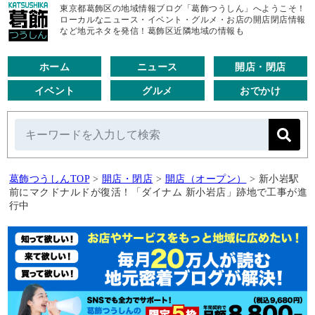
東京都葛飾区の地域情報ブログ「葛飾つうしん」へようこそ！
ローカルなニュース・イベント・グルメ・お店の開店閉店情報
など地元ネタを発信！葛飾区近隣地域の情報も
ホーム
ニュース
開店・閉店
イベント
グルメ
おでかけ
葛飾つうしんTOP
>
開店・閉店
>
開店（オープン）
>
新小岩駅
前にマクドナルドが復活！「ダイナム 新小岩店」跡地で工事が進
行中