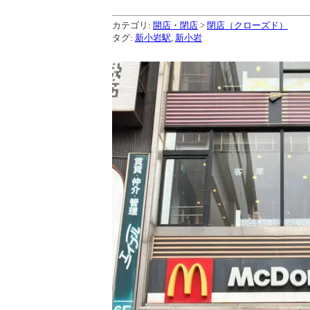
カテゴリ:
開店・閉店
>
閉店（クローズド）
タグ:
新小岩駅
,
新小岩