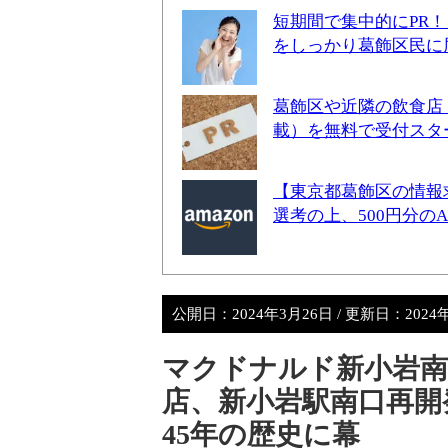
短期間で集中的にPR
をしっかり葛飾区民に
葛飾区や近隣の飲食店
載）を無料で受付スタ
【東京都葛飾区の情報
選考の上、500円分の
公開日：
2024年3月26日
/ 更新日：
2024
マクドナルド新小岩南口
店、新小岩駅南口再開
45年の歴史に幕