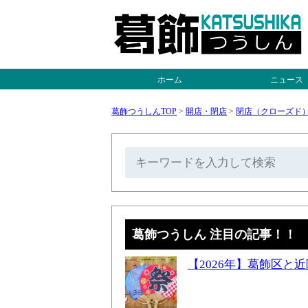
ホーム
ニュース
葛飾つうしんTOP
>
開店・閉店
>
閉店（クローズド
葛飾つうしん 注目の記事！！
【2026年】葛飾区