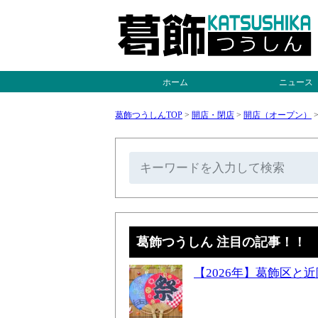
ホーム
ニュース
葛飾つうしんTOP
>
開店・閉店
>
開店（オープン）
葛飾つうしん 注目の記事！！
【2026年】葛飾区