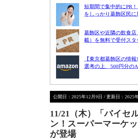
短期間で集中的にPR
をしっかり葛飾区民に
葛飾区や近隣の飲食店
載）を無料で受付スタ
【東京都葛飾区の情報
選考の上、500円分の
公開日：
2025年12月9日
/ 更新日：
2025
11/21（木）「バイ
ン！スーパーマーケッ
が登場