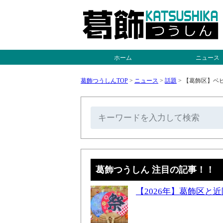
ホーム
ニュース
葛飾つうしんTOP
>
ニュース
>
話題
>
【葛飾区】ベビ
葛飾つうしん 注目の記事！！
【2026年】葛飾区