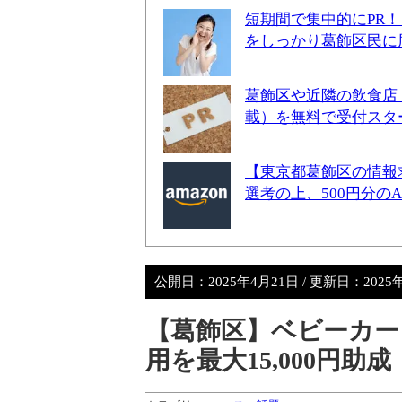
短期間で集中的にPR
をしっかり葛飾区民に
葛飾区や近隣の飲食店
載）を無料で受付スタ
【東京都葛飾区の情報
選考の上、500円分の
公開日：
2025年4月21日
/ 更新日：
2025
【葛飾区】ベビーカー
用を最大15,000円