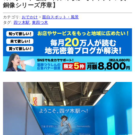
銅像シリーズ序章】
カテゴリ:
おでかけ
>
面白スポット・風景
タグ:
四ツ木駅
,
東四つ木