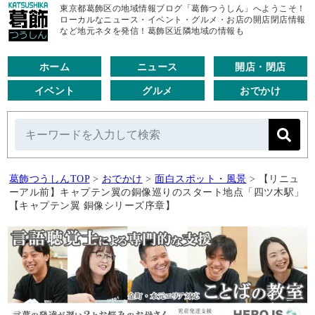
東京都葛飾区の地域情報ブログ「葛飾つうしん」へようこそ！
ローカルなニュース・イベント・グルメ・お店の開店閉店情報
など地元ネタを発信！葛飾区近隣地域の情報も
ホーム
ニュース
開店・閉店
イベント
グルメ
おでかけ
葛飾つうしんTOP
>
おでかけ
>
面白スポット・風景
>
【リニュ
ーアル前】キャプテン翼の銅像巡りのスタート地点「四ツ木駅」
【キャプテン翼 銅像シリーズ序章】