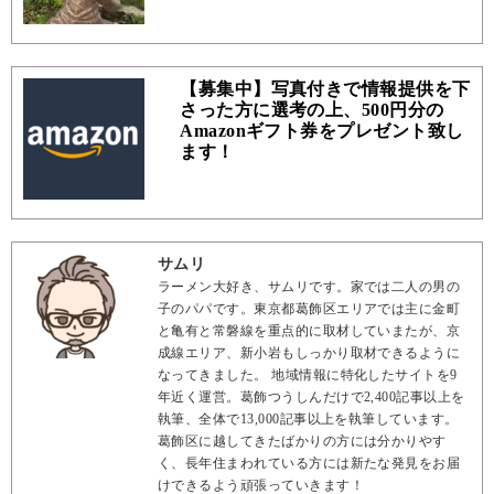
【募集中】写真付きで情報提供を下
さった方に選考の上、500円分の
Amazonギフト券をプレゼント致し
ます！
サムリ
ラーメン大好き、サムリです。家では二人の男の
子のパパです。東京都葛飾区エリアでは主に金町
と亀有と常磐線を重点的に取材していまたが、京
成線エリア、新小岩もしっかり取材できるように
なってきました。 地域情報に特化したサイトを9
年近く運営。葛飾つうしんだけで2,400記事以上を
執筆、全体で13,000記事以上を執筆しています。
葛飾区に越してきたばかりの方には分かりやす
く、長年住まわれている方には新たな発見をお届
けできるよう頑張っていきます！