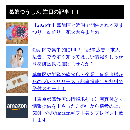
葛飾つうしん 注目の記事！！
【2026年】葛飾区と近隣で開催される夏ま
つり・盆踊り・花火大会まとめ
短期間で集中的にPR！「記事広告・求人
広告」で今すぐ知ってほしい情報をしっか
り葛飾区民に届けませんか？
葛飾区や近隣の飲食店・企業・事業者様か
らのプレスリリース（記事掲載）を無料で
受付スタート！
【東京都葛飾区の情報求む！】写真付きで
情報提供を下さった方の中から選考の上、
500円分のAmazonギフト券をプレゼント致
します！