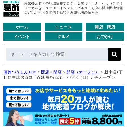
東京都葛飾区の地域情報ブログ「葛飾つうしん」へようこそ！
ローカルなニュース・イベント・グルメ・お店の開店閉店情報
など地元ネタを発信！葛飾区近隣地域の情報も
ホーム
ニュース
開店・閉店
イベント
グルメ
おでかけ
葛飾つうしんTOP
>
開店・閉店
>
開店（オープン）
>
新小岩1丁
目に中華居酒屋「呑処 星宿酒場」が3/10（日）からオープン