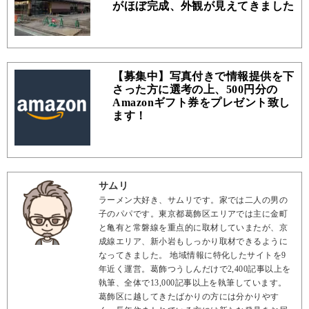
がほぼ完成、外観が見えてきました
【募集中】写真付きで情報提供を下
さった方に選考の上、500円分の
Amazonギフト券をプレゼント致し
ます！
サムリ
ラーメン大好き、サムリです。家では二人の男の
子のパパです。東京都葛飾区エリアでは主に金町
と亀有と常磐線を重点的に取材していまたが、京
成線エリア、新小岩もしっかり取材できるように
なってきました。 地域情報に特化したサイトを9
年近く運営。葛飾つうしんだけで2,400記事以上を
執筆、全体で13,000記事以上を執筆しています。
葛飾区に越してきたばかりの方には分かりやす