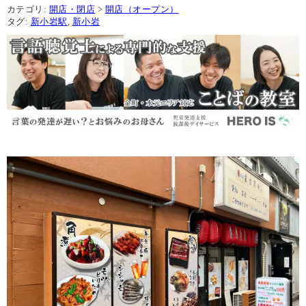
カテゴリ:
開店・閉店
>
開店（オープン）
タグ:
新小岩駅
,
新小岩