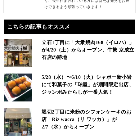
く、長年住まわれている方には新たな発見をお届
けできるよう頑張っていきます！
こちらの記事もオススメ
立石1丁目に「大衆焼肉168（イロハ）」
が4/20（土）からオープン、牛繁 京成立
石店の跡地
5/28（水）〜6/10（火）シャポー新小岩
にて和菓子の「珀屋」が期間限定出店、
ジャンボみたらしが一番人気！
堀切2丁目に米粉のシフォンケーキのお
店「Riz wacca（リ ワッカ）」が
2/7（水）からオープン