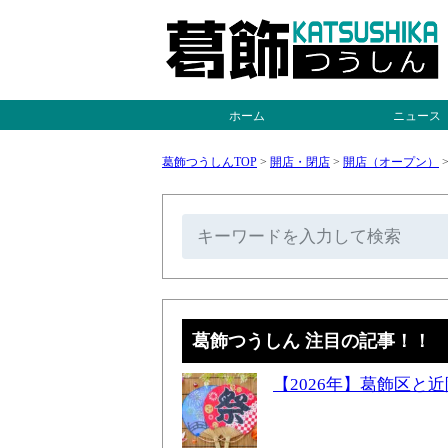
ホーム
ニュース
葛飾つうしんTOP
>
開店・閉店
>
開店（オープン）
葛飾つうしん 注目の記事！！
【2026年】葛飾区