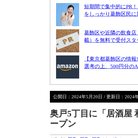
短期間で集中的にPR
をしっかり葛飾区民に
葛飾区や近隣の飲食店
載）を無料で受付スタ
【東京都葛飾区の情報
選考の上、500円分の
公開日：
2024年5月20日
/ 更新日：
2024
奥戸5丁目に「居酒屋 
ープン