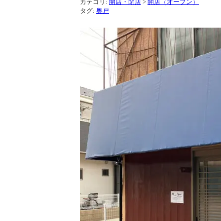
カテゴリ:
開店・閉店
>
開店（オープン）
タグ:
奥戸