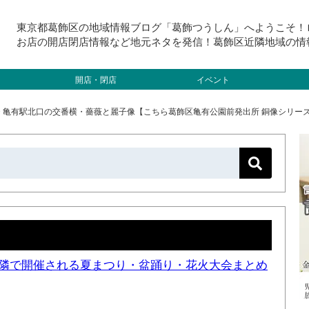
東京都葛飾区の地域情報ブログ「葛飾つうしん」へようこそ！
お店の開店閉店情報など地元ネタを発信！葛飾区近隣地域の情
開店・閉店
イベント
>
亀有駅北口の交番横・薔薇と麗子像【こちら葛飾区亀有公園前発出所 銅像シリー
と近隣で開催される夏まつり・盆踊り・花火大会まとめ