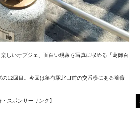
、楽しいオブジェ、面白い現象を写真に収める「葛飾百
ズの12回目。今回は亀有駅北口前の交番横にある薔薇
告・スポンサーリンク】