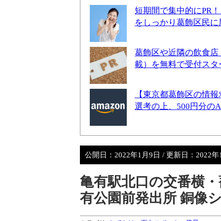
短期間で集中的にPR
をしっかり葛飾区民に
葛飾区や近隣の飲食店
載）を無料で受付スタ
【東京都葛飾区の情報
選考の上、500円分の
公開日：
2022年1月9日
/ 更新日：
2022
亀有駅北口の交番横・
有公園前発出所 銅像