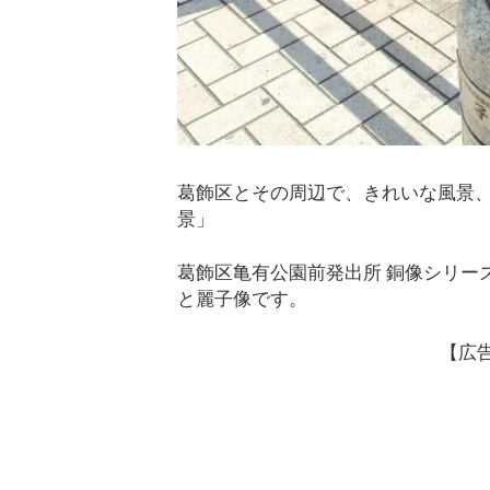
葛飾区とその周辺で、きれいな風景
景」
葛飾区亀有公園前発出所 銅像シリー
と麗子像です。
【広