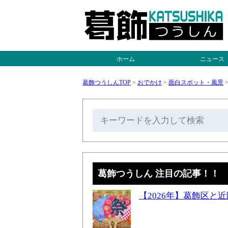
ホーム
ニュース
葛飾つうしんTOP
>
おでかけ
>
面白スポット・風景
葛飾つうしん 注目の記事！！
【2026年】葛飾区