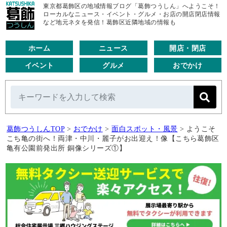
東京都葛飾区の地域情報ブログ「葛飾つうしん」へようこそ！
ローカルなニュース・イベント・グルメ・お店の開店閉店情報
など地元ネタを発信！葛飾区近隣地域の情報も
ホーム
ニュース
開店・閉店
イベント
グルメ
おでかけ
葛飾つうしんTOP
>
おでかけ
>
面白スポット・風景
>
ようこそ
こち亀の街へ！両津・中川・麗子がお出迎え！像【こちら葛飾区
亀有公園前発出所 銅像シリーズ①】