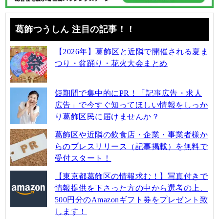
葛飾つうしん 注目の記事！！
【2026年】葛飾区と近隣で開催される夏ま
つり・盆踊り・花火大会まとめ
短期間で集中的にPR！「記事広告・求人
広告」で今すぐ知ってほしい情報をしっか
り葛飾区民に届けませんか？
葛飾区や近隣の飲食店・企業・事業者様か
らのプレスリリース（記事掲載）を無料で
受付スタート！
【東京都葛飾区の情報求む！】写真付きで
情報提供を下さった方の中から選考の上、
500円分のAmazonギフト券をプレゼント致
します！