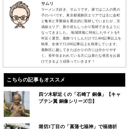
サムリ
ラーメン大好き、サムリです。家では二人の男の
子のパパです。東京都葛飾区エリアでは主に金町
と亀有と常磐線を重点的に取材していまたが、京
成線エリア、新小岩もしっかり取材できるように
なってきました。 地域情報に特化したサイトを9
年近く運営。葛飾つうしんだけで2,400記事以上を
執筆、全体で13,000記事以上を執筆しています。
葛飾区に越してきたばかりの方には分かりやす
く、長年住まわれている方には新たな発見をお届
けできるよう頑張っていきます！
こちらの記事もオススメ
四ツ木駅近くの「石崎了 銅像」【キャ
プテン翼 銅像シリーズ①】
堀切3丁目の「菖蒲七福神」で福徳祈