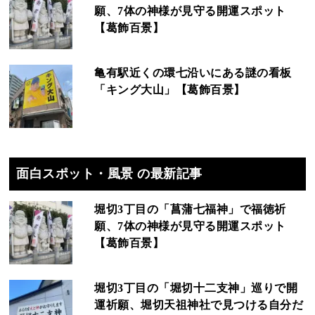
願、7体の神様が見守る開運スポット
【葛飾百景】
亀有駅近くの環七沿いにある謎の看板
「キング大山」【葛飾百景】
面白スポット・風景 の最新記事
堀切3丁目の「菖蒲七福神」で福徳祈
願、7体の神様が見守る開運スポット
【葛飾百景】
堀切3丁目の「堀切十二支神」巡りで開
運祈願、堀切天祖神社で見つける自分だ