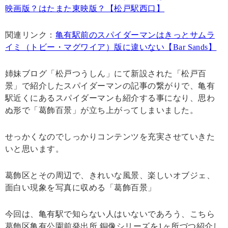
映画版？はたまた東映版？【松戸駅西口】
関連リンク：
亀有駅前のスパイダーマンはきっとサムラ
イミ（トビー・マグワイア）版に違いない【Bar Sands】
姉妹ブログ「松戸つうしん」にて新設された「松戸百
景」で紹介したスパイダーマンの記事の繋がりで、亀有
駅近くにあるスパイダーマンも紹介する事になり、思わ
ぬ形で「葛飾百景」が立ち上がってしまいました。
せっかくなのでしっかりコンテンツを充実させていきた
いと思います。
葛飾区とその周辺で、きれいな風景、楽しいオブジェ、
面白い現象を写真に収める「葛飾百景」
今回は、亀有駅で知らない人はいないであろう、こちら
葛飾区亀有公園前発出所 銅像シリーズを1ヶ所づつ紹介し