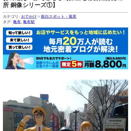
所 銅像シリーズ①】
カテゴリ:
おでかけ
>
面白スポット・風景
タグ:
亀有
,
亀有駅