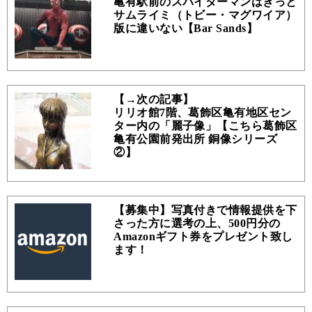
亀有駅前のスパイダーマンはきっと
サムライミ（トビー・マグワイア）
版に違いない【Bar Sands】
【→次の記事】
リリオ館7階、葛飾区亀有地区セン
ター内の「麗子像」【こちら葛飾区
亀有公園前発出所 銅像シリーズ
②】
【募集中】写真付きで情報提供を下
さった方に選考の上、500円分の
Amazonギフト券をプレゼント致し
ます！