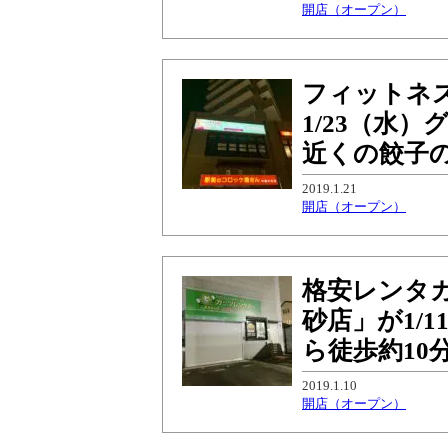
開店（オープン）
フィットネス
1/23（水
近くの餃子
2019.1.21
開店（オープン）
格安レンタ
砂店」が1/
ら徒歩約10
2019.1.10
開店（オープン）