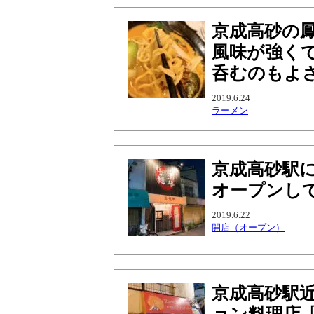
京成高砂の
風味が強く
呑むのもよ
2019.6.24
ラーメン
京成高砂駅に
オープンし
2019.6.22
開店（オープン）
京成高砂駅