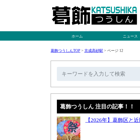
ホーム
ニュース
葛飾つうしんTOP
>
京成高砂駅
>
ページ 12
葛飾つうしん 注目の記事！！
【2026年】葛飾区