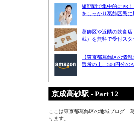
短期間で集中的にPR
をしっかり葛飾区民に
葛飾区や近隣の飲食店
載）を無料で受付スタ
【東京都葛飾区の情報
選考の上、500円分の
京成高砂駅 - Part 12
ここは東京都葛飾区の地域ブログ「葛
ります。