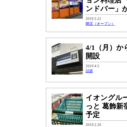
ョン料理店
ンドバー」が
2019.5.22
開店（オープン）
4/1（月）
開設
2019.4.5
話題
イオングル
っと 葛飾新
予定
2019.2.20