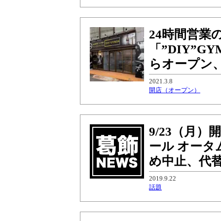
24時間営業
「”DIY”G
らオープン
2021.3.8
開店（オープン）
9/23（月
ール オータ
め中止、代
2019.9.22
話題