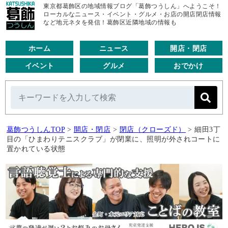
東京都葛飾区の地域情報ブログ「葛飾つうしん」へようこそ！
ローカルなニュース・イベント・グルメ・お店の開店閉店情報
など地元ネタを発信！葛飾区近隣地域の情報も
ホーム
ニュース
開店・閉店
イベント
グルメ
おでかけ
葛飾つうしんTOP
>
開店・閉店
>
閉店（クローズド）
>
細田3丁
目の「ひまわりテニスクラブ」が閉業に、照明が外されコートに
置かれている状態