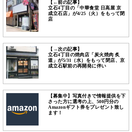
【←前の記事】
立石4丁目の「中華食堂 日高屋 京
成立石店」が4/25（火）をもって閉
店
【→次の記事】
立石4丁目の焼肉店「炭火焼肉 炙
道」が5/31（水）をもって閉店、京
成立石駅前の再開発に伴い
【募集中】写真付きで情報提供を下
さった方に選考の上、500円分の
Amazonギフト券をプレゼント致し
ます！