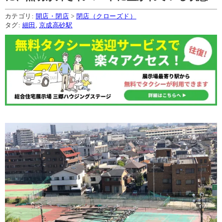
カテゴリ:
開店・閉店
>
閉店（クローズド）
タグ:
細田
,
京成高砂駅