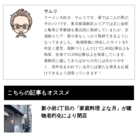
サムリ
ラーメン大好き、サムリです。家では二人の男の
子のパパです。東京都葛飾区エリアでは主に金町
と亀有と常磐線を重点的に取材していまたが、京
成線エリア、新小岩もしっかり取材できるように
なってきました。 地域情報に特化したサイトを9
年近く運営。葛飾つうしんだけで2,400記事以上を
執筆、全体で13,000記事以上を執筆しています。
葛飾区に越してきたばかりの方には分かりやす
く、長年住まわれている方には新たな発見をお届
けできるよう頑張っていきます！
こちらの記事もオススメ
新小岩2丁目の「家庭料理 よな月」が建
物老朽化により閉店