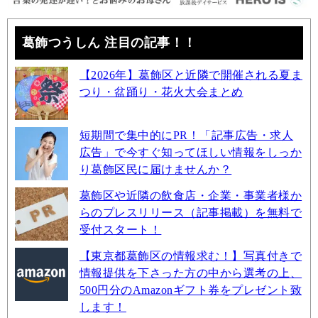
葛飾つうしん 注目の記事！！
【2026年】葛飾区と近隣で開催される夏ま
つり・盆踊り・花火大会まとめ
短期間で集中的にPR！「記事広告・求人
広告」で今すぐ知ってほしい情報をしっか
り葛飾区民に届けませんか？
葛飾区や近隣の飲食店・企業・事業者様か
らのプレスリリース（記事掲載）を無料で
受付スタート！
【東京都葛飾区の情報求む！】写真付きで
情報提供を下さった方の中から選考の上、
500円分のAmazonギフト券をプレゼント致
します！