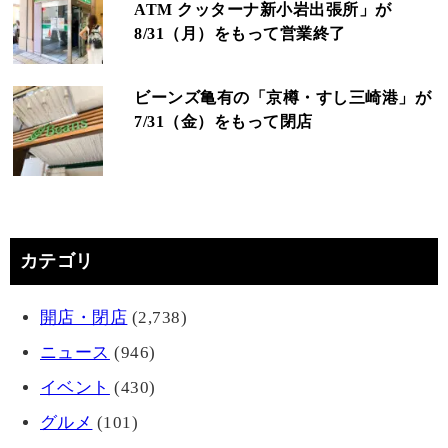
ATM クッターナ新小岩出張所」が
8/31（月）をもって営業終了
ビーンズ亀有の「京樽・すし三崎港」が
7/31（金）をもって閉店
カテゴリ
開店・閉店
(2,738)
ニュース
(946)
イベント
(430)
グルメ
(101)