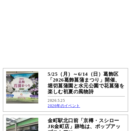
5/25（月）～6/14（日）葛飾区
「2026葛飾菖蒲まつり」開催、
堀切菖蒲園と水元公園で花菖蒲を
楽しむ初夏の風物詩
2026.5.25
2026年のイベント
金町駅北口前「京樽・スシロー
JR金町店」跡地は、ポップアッ