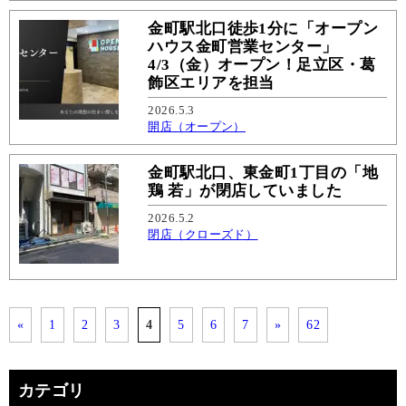
金町駅北口徒歩1分に「オープン
ハウス金町営業センター」
4/3（金）オープン！足立区・葛
飾区エリアを担当
2026.5.3
開店（オープン）
金町駅北口、東金町1丁目の「地
鶏 若」が閉店していました
2026.5.2
閉店（クローズド）
«
1
2
3
4
5
6
7
»
62
カテゴリ