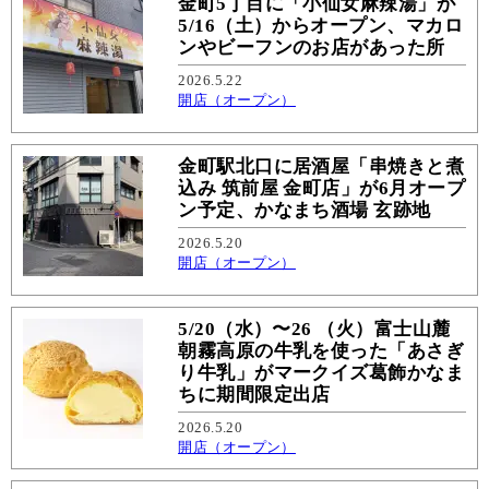
金町5丁目に「小仙女麻辣湯」が
5/16（土）からオープン、マカロ
ンやビーフンのお店があった所
2026.5.22
開店（オープン）
金町駅北口に居酒屋「串焼きと煮
込み 筑前屋 金町店」が6月オープ
ン予定、かなまち酒場 玄跡地
2026.5.20
開店（オープン）
5/20（水）〜26 （火）富士山麓
朝霧高原の牛乳を使った「あさぎ
り牛乳」がマークイズ葛飾かなま
ちに期間限定出店
2026.5.20
開店（オープン）