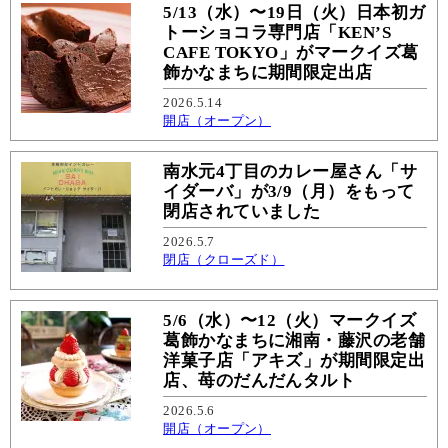
5/13（水）〜19日（火）日本初ガ
トーショコラ専門店「KEN’S
CAFE TOKYO」がマークイズ葛
飾かなまちに期間限定出店
2026.5.14
開店（オープン）
南水元4丁目のカレー屋さん「サ
イダーバ」が3/9（月）をもって
閉店されていました
2026.5.7
閉店（クローズド）
5/6（水）〜12（火）マークイズ
葛飾かなまちに湘南・藤沢の老舗
洋菓子店「アキズ」が期間限定出
店、苺のだんだんタルト
2026.5.6
開店（オープン）