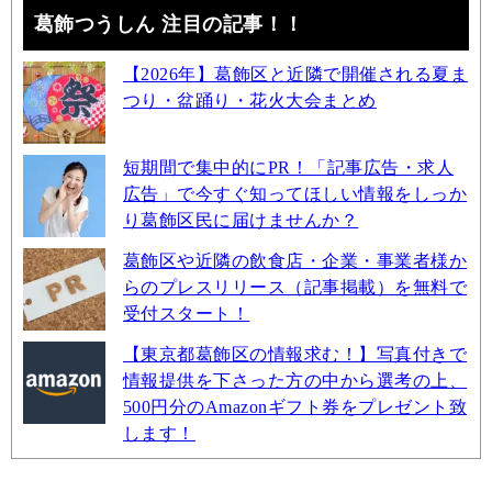
葛飾つうしん 注目の記事！！
【2026年】葛飾区と近隣で開催される夏ま
つり・盆踊り・花火大会まとめ
短期間で集中的にPR！「記事広告・求人
広告」で今すぐ知ってほしい情報をしっか
り葛飾区民に届けませんか？
葛飾区や近隣の飲食店・企業・事業者様か
らのプレスリリース（記事掲載）を無料で
受付スタート！
【東京都葛飾区の情報求む！】写真付きで
情報提供を下さった方の中から選考の上、
500円分のAmazonギフト券をプレゼント致
します！