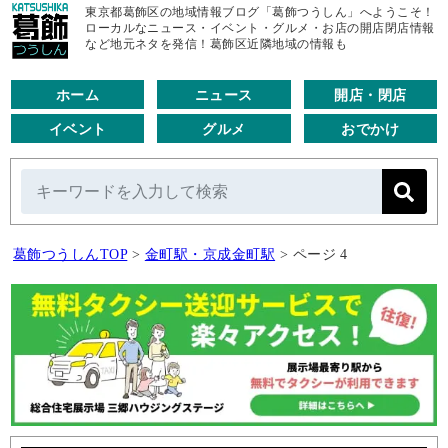
東京都葛飾区の地域情報ブログ「葛飾つうしん」へようこそ！
ローカルなニュース・イベント・グルメ・お店の開店閉店情報
など地元ネタを発信！葛飾区近隣地域の情報も
ホーム
ニュース
開店・閉店
イベント
グルメ
おでかけ
葛飾つうしんTOP
>
金町駅・京成金町駅
>
ページ 4