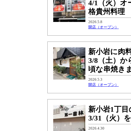
4/1（火）
格貴州料理
2026.5.8
開店（オープン）
新小岩に肉
3/8（土）
頃な串焼き
2026.5.3
開店（オープン）
新小岩1丁目
3/31（火
2026.4.30