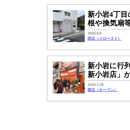
新小岩4丁目
根や換気扇
2026.6.6
閉店（クローズド）
新小岩に行
新小岩店」が
2026.5.28
開店（オープン）