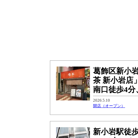
葛飾区新小
茶 新小岩店
南口徒歩4分
2026.5.10
開店（オープン）
新小岩駅徒