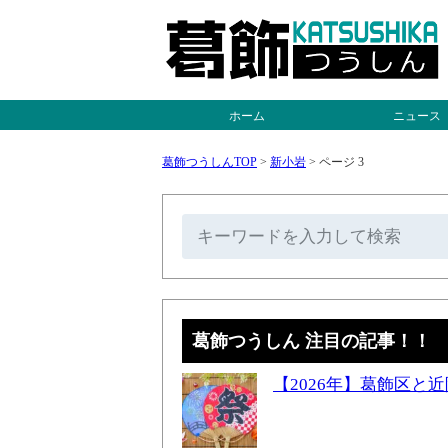
ホーム
ニュース
葛飾つうしんTOP
>
新小岩
>
ページ 3
葛飾つうしん 注目の記事！！
【2026年】葛飾区