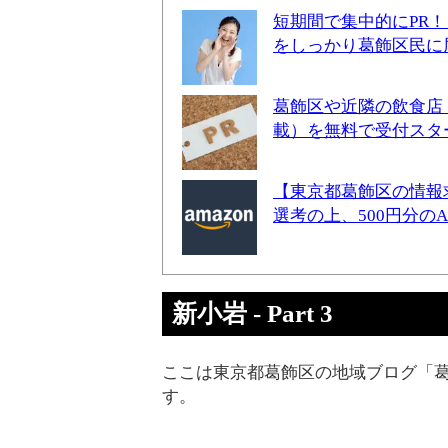
短期間で集中的にPR
をしっかり葛飾区民に
葛飾区や近隣の飲食店
載）を無料で受付スタ
【東京都葛飾区の情報
選考の上、500円分の
新小岩 - Part 3
ここは東京都葛飾区の地域ブログ「葛
す。