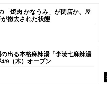
の「焼肉 かなうみ」が閉店か、屋
等が撤去された状態
列の出る本格麻辣湯「李暁七麻辣湯
4/9（木）オープン