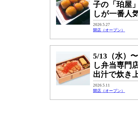
子の「珀屋
しが一番人
2026.5.27
開店（オープン）
5/13（水
し弁当専門
出汁で炊き
2026.5.11
開店（オープン）