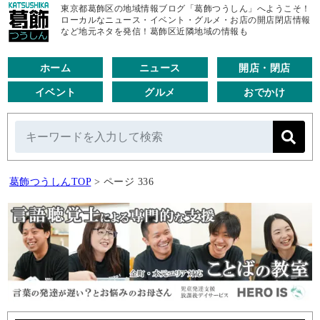
東京都葛飾区の地域情報ブログ「葛飾つうしん」へようこそ！
ローカルなニュース・イベント・グルメ・お店の開店閉店情報
など地元ネタを発信！葛飾区近隣地域の情報も
ホーム
ニュース
開店・閉店
イベント
グルメ
おでかけ
葛飾つうしんTOP
>
ページ 336