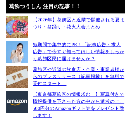
葛飾つうしん 注目の記事！！
【2026年】葛飾区と近隣で開催される夏ま
つり・盆踊り・花火大会まとめ
短期間で集中的にPR！「記事広告・求人
広告」で今すぐ知ってほしい情報をしっか
り葛飾区民に届けませんか？
葛飾区や近隣の飲食店・企業・事業者様か
らのプレスリリース（記事掲載）を無料で
受付スタート！
【東京都葛飾区の情報求む！】写真付きで
情報提供を下さった方の中から選考の上、
500円分のAmazonギフト券をプレゼント致
します！