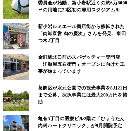
委員会が始動、新小岩駅近くの約6万8000
㎡の用地に23区初の専用スタジアムを
新小岩ルミエール商店街から移転された
「肉卸直営 肉の慶次」さんを発見、東四
つ木2丁目
金町駅北口前のスパゲッティー専門店
「洋麺屋五右衛門」オープンに向けた工
事が始まっています
葛飾区が水元公園での観光事業を8月21日
まで公募、採択事業には最大200万円を補
助
亀有5丁目の医療ビル2階に「ひょうたん
内科ハートクリニック」が9月開院予定