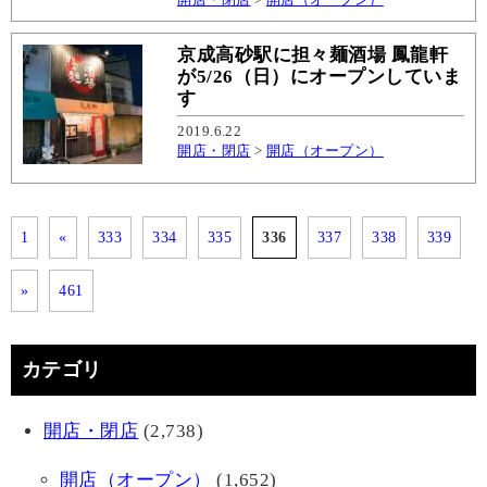
京成高砂駅に担々麺酒場 鳳龍軒
が5/26（日）にオープンしていま
す
2019.6.22
開店・閉店
>
開店（オープン）
1
«
333
334
335
336
337
338
339
»
461
カテゴリ
開店・閉店
(2,738)
開店（オープン）
(1,652)