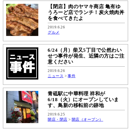
【閉店】肉のヤマキ商店 亀有ゆ
うろーど店でランチ！炭火焼肉丼
を食べてきたよ
2019.6.26
グルメ
6/24（月）柴又5丁目で公然わい
せつ事件が発生、近隣の方はご注
意ください
2019.6.26
ニュース
>
事件
青砥駅に中華料理 祥和が
6/18（火）にオープンしていま
す、鳥新の移転前の跡地
2019.6.25
開店・閉店
>
開店（オープン）