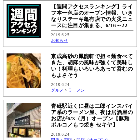
【週間アクセスランキング】ライ
フ本一色店のオープン情報、いき
なりステーキ亀有店での火災ニュ
ースに注目が集まる、6/16～22
2019.6.25
お知らせ
京成高砂の鳳龍軒で担々麺食べて
きた、胡麻の風味が強くて美味し
い！料理もいろいろあって呑むの
もよさそう
2019.6.24
グルメ
>
ラーメン
青砥駅近くに昼は二郎インスパイ
ア系のラーメン屋、夜は居酒屋の
お店が6/3（月）オープン【豚麺
ポルコ／もつ焼き セキヤ】
2019.6.24
開店・閉店
>
開店（オープン）