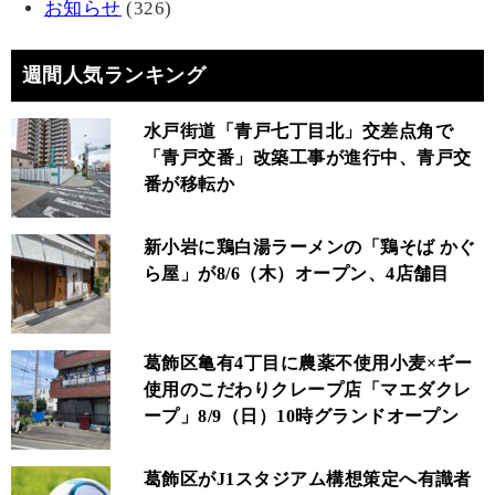
お知らせ
(326)
週間人気ランキング
水戸街道「青戸七丁目北」交差点角で
「青戸交番」改築工事が進行中、青戸交
番が移転か
新小岩に鶏白湯ラーメンの「鶏そば かぐ
ら屋」が8/6（木）オープン、4店舗目
葛飾区亀有4丁目に農薬不使用小麦×ギー
使用のこだわりクレープ店「マエダクレ
ープ」8/9（日）10時グランドオープン
葛飾区がJ1スタジアム構想策定へ有識者