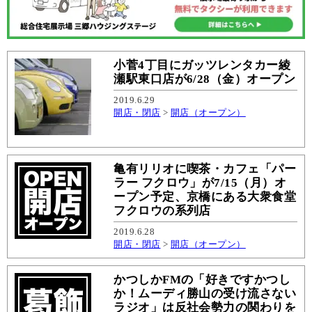
小菅4丁目にガッツレンタカー綾
瀬駅東口店が6/28（金）オープン
2019.6.29
開店・閉店
>
開店（オープン）
亀有リリオに喫茶・カフェ「パー
ラー フクロウ」が7/15（月）オ
ープン予定、京橋にある大衆食堂
フクロウの系列店
2019.6.28
開店・閉店
>
開店（オープン）
かつしかFMの「好きですかつし
か！ムーディ勝山の受け流さない
ラジオ」は反社会勢力の関わりを