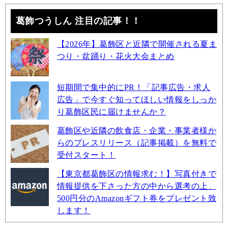
葛飾つうしん 注目の記事！！
【2026年】葛飾区と近隣で開催される夏ま
つり・盆踊り・花火大会まとめ
短期間で集中的にPR！「記事広告・求人
広告」で今すぐ知ってほしい情報をしっか
り葛飾区民に届けませんか？
葛飾区や近隣の飲食店・企業・事業者様か
らのプレスリリース（記事掲載）を無料で
受付スタート！
【東京都葛飾区の情報求む！】写真付きで
情報提供を下さった方の中から選考の上、
500円分のAmazonギフト券をプレゼント致
します！