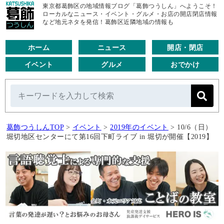
東京都葛飾区の地域情報ブログ「葛飾つうしん」へようこそ！
ローカルなニュース・イベント・グルメ・お店の開店閉店情報
など地元ネタを発信！葛飾区近隣地域の情報も
ホーム
ニュース
開店・閉店
イベント
グルメ
おでかけ
葛飾つうしんTOP
>
イベント
>
2019年のイベント
>
10/6（日）
堀切地区センターにて第16回下町ライブ in 堀切が開催【2019】