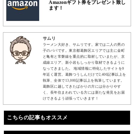
Amazonギフト券をプレゼント致し
ます！
サムリ
ラーメン大好き、サムリです。家では二人の男の
子のパパです。東京都葛飾区エリアでは主に金町
と亀有と常磐線を重点的に取材していまたが、京
成線エリア、新小岩もしっかり取材できるように
なってきました。 地域情報に特化したサイトを9
年近く運営。葛飾つうしんだけで2,400記事以上を
執筆、全体で13,000記事以上を執筆しています。
葛飾区に越してきたばかりの方には分かりやす
く、長年住まわれている方には新たな発見をお届
けできるよう頑張っていきます！
こちらの記事もオススメ