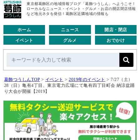
東京都葛飾区の地域情報ブログ「葛飾つうしん」へようこそ！
ローカルなニュース・イベント・グルメ・お店の開店閉店情報
など地元ネタを発信！葛飾区近隣地域の情報も
ホーム
ニュース
開店・閉店
イベント
グルメ
おでかけ
葛飾つうしんTOP
>
イベント
>
2019年のイベント
>
7/27（土）
28（日）亀有4丁目、東京電力広場にて亀有四丁目町会 納涼盆踊
り大会が開催【2019】