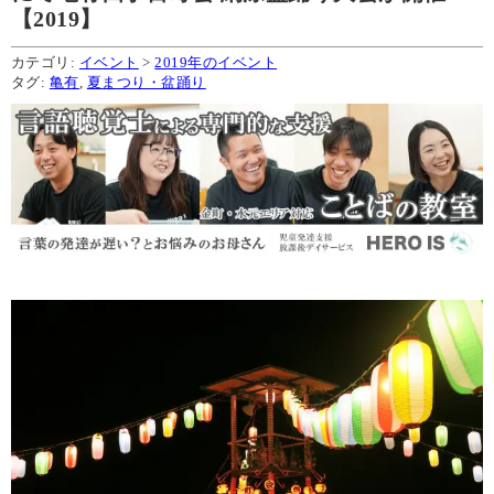
【2019】
カテゴリ:
イベント
>
2019年のイベント
タグ:
亀有
,
夏まつり・盆踊り