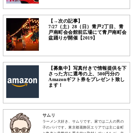
【→次の記事】
7/27（土）28（日）青戸2丁目、青
戸南町会会館前広場にて青戸南町会
盆踊りが開催【2019】
【募集中】写真付きで情報提供を下
さった方に選考の上、500円分の
Amazonギフト券をプレゼント致し
ます！
サムリ
ラーメン大好き、サムリです。家では二人の男の
子のパパです。東京都葛飾区エリアでは主に金町