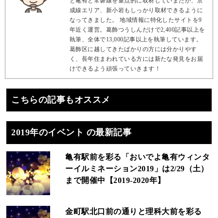
と亀有と常磐線を重点的に取材していまたが、京
成線エリア、新小岩もしっかり取材できるように
なってきました。 地域情報に特化したサイトを9
年近く運営。葛飾つうしんだけで2,400記事以上を
執筆、全体で13,000記事以上を執筆しています。
葛飾区に越してきたばかりの方には分かりやす
く、長年住まわれている方には新たな発見をお届
けできるよう頑張っていきます！
こちらの記事もオススメ
2019年のイベント の最新記事
亀有駅前を彩る「おいでよ亀有ウィンタ
ーイルミネーション2019」は2/29（土）
まで開催中【2019-2020年】
金町駅北口前の通りと理科大前を彩る