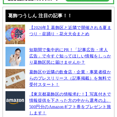
葛飾つうしん 注目の記事！！
【2026年】葛飾区と近隣で開催される夏ま
つり・盆踊り・花火大会まとめ
短期間で集中的にPR！「記事広告・求人
広告」で今すぐ知ってほしい情報をしっか
り葛飾区民に届けませんか？
葛飾区や近隣の飲食店・企業・事業者様か
らのプレスリリース（記事掲載）を無料で
受付スタート！
【東京都葛飾区の情報求む！】写真付きで
情報提供を下さった方の中から選考の上、
500円分のAmazonギフト券をプレゼント致
します！