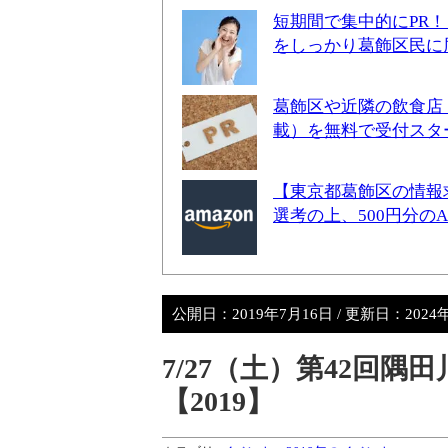
短期間で集中的にPR
をしっかり葛飾区民に
葛飾区や近隣の飲食店
載）を無料で受付スタ
【東京都葛飾区の情報
選考の上、500円分の
公開日：
2019年7月16日
/ 更新日：
2024
7/27（土）第42回
【2019】