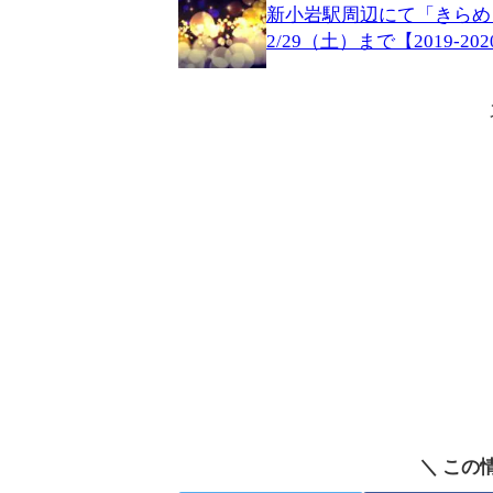
新小岩駅周辺にて「きらめ
2/29（土）まで【2019-20
＼ この