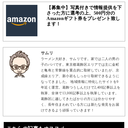
【募集中】写真付きで情報提供を下
さった方に選考の上、500円分の
Amazonギフト券をプレゼント致し
ます！
サムリ
ラーメン大好き、サムリです。家では二人の男の
子のパパです。東京都葛飾区エリアでは主に金町
と亀有と常磐線を重点的に取材していまたが、京
成線エリア、新小岩もしっかり取材できるように
なってきました。 地域情報に特化したサイトを9
年近く運営。葛飾つうしんだけで2,400記事以上を
執筆、全体で13,000記事以上を執筆しています。
葛飾区に越してきたばかりの方には分かりやす
く、長年住まわれている方には新たな発見をお届
けできるよう頑張っていきます！