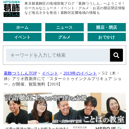
東京都葛飾区の地域情報ブログ「葛飾つうしん」へようこそ！
ローカルなニュース・イベント・グルメ・お店の開店閉店情報
など地元ネタを発信！葛飾区近隣地域の情報も
ホーム
ニュース
開店・閉店
イベント
グルメ
おでかけ
葛飾つうしんTOP
>
イベント
>
2019年のイベント
>
5/2（木・
休）アリオ西新井にて「スター☆トゥインクルプリキュア ショ
ー」が開催、観覧無料【2019】