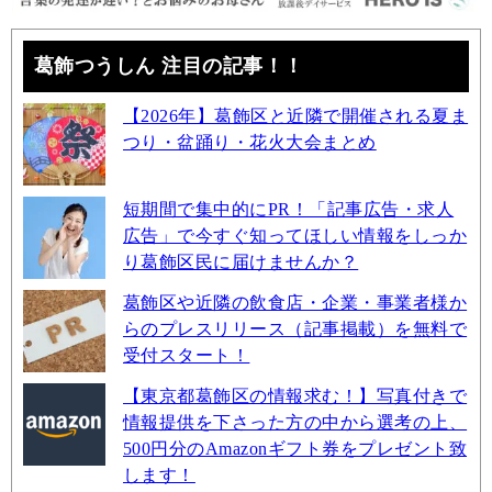
葛飾つうしん 注目の記事！！
【2026年】葛飾区と近隣で開催される夏ま
つり・盆踊り・花火大会まとめ
短期間で集中的にPR！「記事広告・求人
広告」で今すぐ知ってほしい情報をしっか
り葛飾区民に届けませんか？
葛飾区や近隣の飲食店・企業・事業者様か
らのプレスリリース（記事掲載）を無料で
受付スタート！
【東京都葛飾区の情報求む！】写真付きで
情報提供を下さった方の中から選考の上、
500円分のAmazonギフト券をプレゼント致
します！