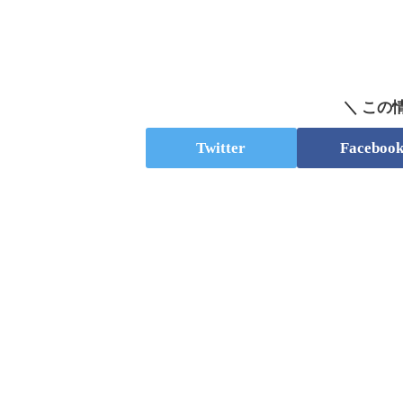
＼ この
Twitter
Faceboo