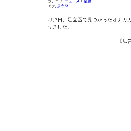
カテゴリ:
ニュース
>
話題
タグ:
足立区
2月3日、足立区で見つかったオナガ
りました。
【広