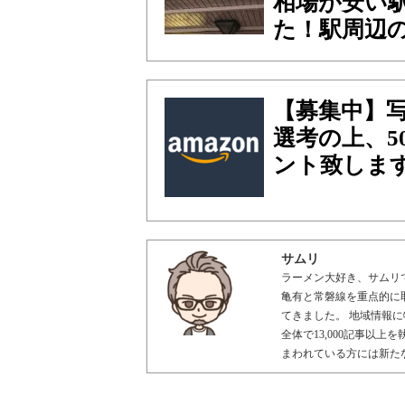
相場が安い
た！駅周辺
【募集中】
選考の上、5
ント致しま
サムリ
ラーメン大好き、サムリ
亀有と常磐線を重点的に
てきました。 地域情報に
全体で13,000記事以
まわれている方には新た