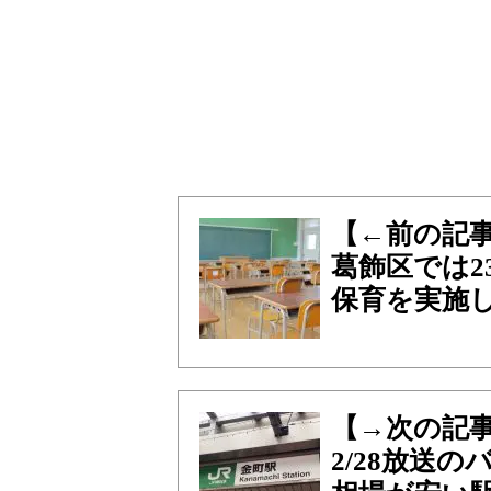
【←前の記
葛飾区では2
保育を実施し
【→次の記
2/28放送