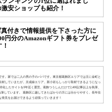
駅ランキングの1位に選ばれまし
の激安ショップも紹介！
写真付きで情報提供を下さった方に
00円分のAmazonギフト券をプレゼ
す！
です。家では二人の男の子のパパです。東京都葛飾区エリアでは主に金町と
取材していまたが、京成線エリア、新小岩もしっかり取材できるようになっ
特化したサイトを9年近く運営。葛飾つうしんだけで2,400記事以上を執筆、
上を執筆しています。 葛飾区に越してきたばかりの方には分かりやすく、長年住
な発見をお届けできるよう頑張っていきます！