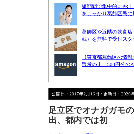
短期間で集中的にPR
をしっかり葛飾区民に
葛飾区や近隣の飲食店
載）を無料で受付スタ
【東京都葛飾区の情報
選考の上、500円分の
公開日：
2017年2月16日
/ 更新日：
2020
足立区でオナガガモ
出、都内では初