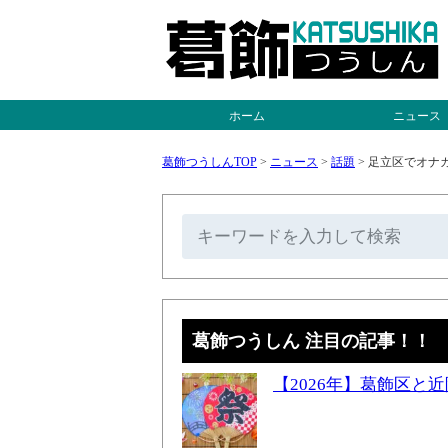
ホーム
ニュース
葛飾つうしんTOP
>
ニュース
>
話題
>
足立区でオナ
葛飾つうしん 注目の記事！！
【2026年】葛飾区